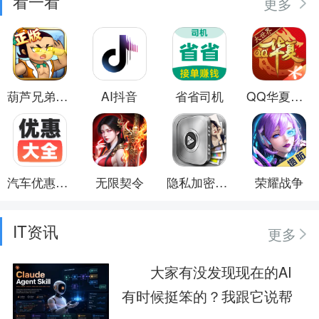
看一看
更多
葫芦兄弟：七子降妖
AI抖音
省省司机
QQ华夏手游
汽车优惠大全
无限契令
隐私加密保险箱
荣耀战争
IT资讯
更多
大家有没发现现在的AI
有时候挺笨的？我跟它说帮