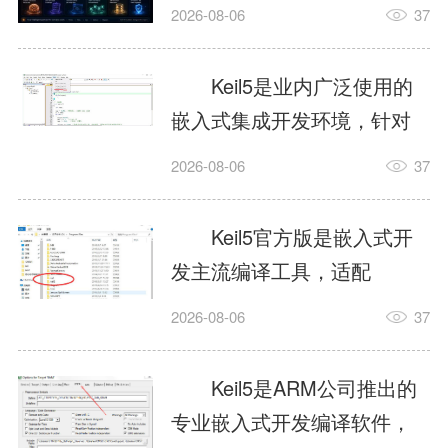
我订个明天早上的闹钟，它
2026-08-06
37
顶多回一段好的。为什么会
这样？因为AI，就是个只会
Keil5是业内广泛使用的
耍嘴皮子的书呆子。它脑子
嵌入式集成开发环境，针对
里有海量知识，但没有真正
ARM、51内核单片机提供编
2026-08-06
37
激发出来实力。而
译、调试、仿真一体化能
AgentSkill，就是给AI大脑装
力，代码编译稳定，调试工
Keil5官方版是嵌入式开
上的一双机械手，它真的能
具成熟，大量开源项目基于
发主流编译工具，适配
解决很多问题。1什么是
该平台开发。新项目需要单
STM32、51单片机等多款芯
AgentSkillSkill指...
2026-08-06
37
独下载对应芯片支持包，新
片，编辑器功能完善，支持
手配置难度较高，正版商业
在线调试、代码仿真，兼容
Keil5是ARM公司推出的
授权费用不菲，未授权版本
众多厂商芯片安装包。软件
专业嵌入式开发编译软件，
存在程序容量限制，适合硬
需要手动添加器件库，初次