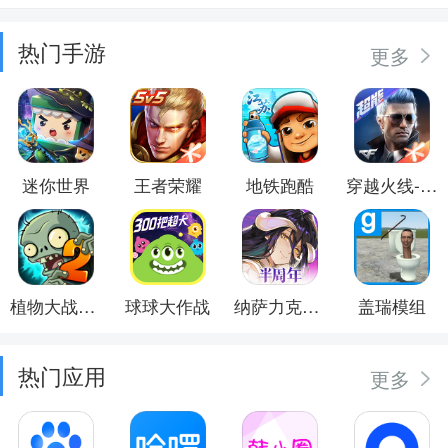
热门手游
更多
迷你世界
王者荣耀
地铁跑酷
穿越火线-枪战王者
植物大战僵尸2
球球大作战
纳萨力克之王
盖瑞模组
热门应用
更多