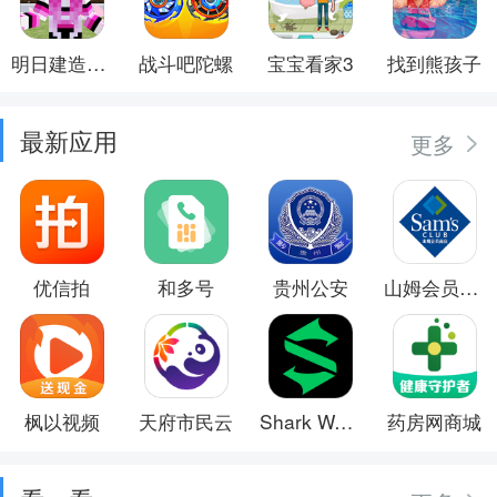
明日建造大师
战斗吧陀螺
宝宝看家3
找到熊孩子
最新应用
更多
优信拍
和多号
贵州公安
山姆会员商店
枫以视频
天府市民云
Shark Wear
药房网商城