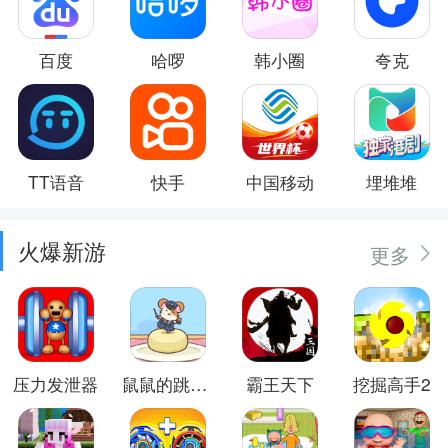
百度
哈啰
韩小圈
夸克
TT语音
快手
中国移动
埋堆堆
火爆新游
更多
压力发泄器
鼠鼠的跳跃冒险
霸王天下
挖掘高手2