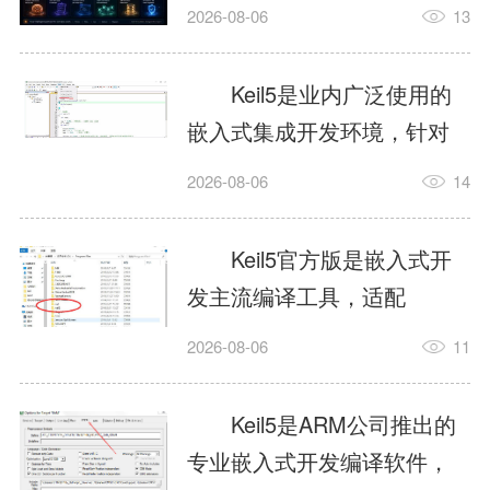
我订个明天早上的闹钟，它
2026-08-06
13
顶多回一段好的。为什么会
这样？因为AI，就是个只会
Keil5是业内广泛使用的
耍嘴皮子的书呆子。它脑子
嵌入式集成开发环境，针对
里有海量知识，但没有真正
ARM、51内核单片机提供编
2026-08-06
14
激发出来实力。而
译、调试、仿真一体化能
AgentSkill，就是给AI大脑装
力，代码编译稳定，调试工
Keil5官方版是嵌入式开
上的一双机械手，它真的能
具成熟，大量开源项目基于
发主流编译工具，适配
解决很多问题。1什么是
该平台开发。新项目需要单
STM32、51单片机等多款芯
AgentSkillSkill指...
2026-08-06
11
独下载对应芯片支持包，新
片，编辑器功能完善，支持
手配置难度较高，正版商业
在线调试、代码仿真，兼容
Keil5是ARM公司推出的
授权费用不菲，未授权版本
众多厂商芯片安装包。软件
专业嵌入式开发编译软件，
存在程序容量限制，适合硬
需要手动添加器件库，初次