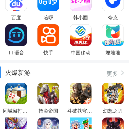
百度
哈啰
韩小圈
夸克
TT语音
快手
中国移动
埋堆堆
火爆新游
更多
同城游打大尖
指尖帝国
斗破苍穹：异火重燃
幻想之刃