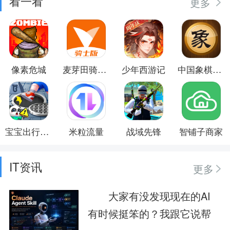
看一看
更多
像素危城
麦芽田骑士版
少年西游记
中国象棋对弈打谱
宝宝出行安全
米粒流量
战域先锋
智铺子商家
IT资讯
更多
大家有没发现现在的AI
有时候挺笨的？我跟它说帮