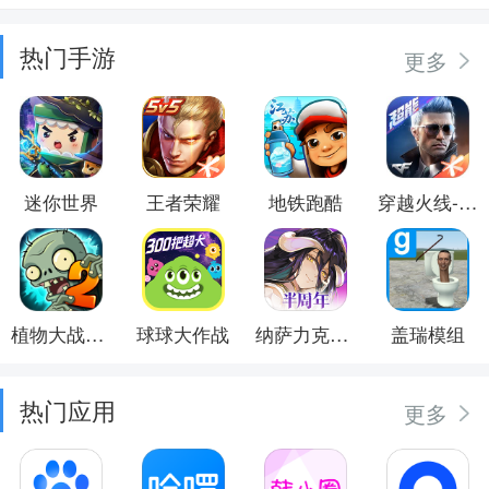
热门手游
更多
迷你世界
王者荣耀
地铁跑酷
穿越火线-枪战王者
植物大战僵尸2
球球大作战
纳萨力克之王
盖瑞模组
热门应用
更多