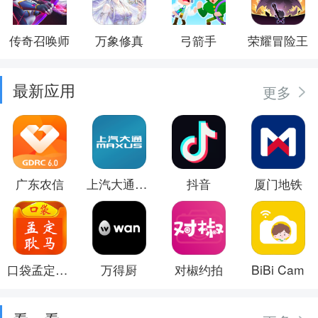
传奇召唤师
万象修真
弓箭手
荣耀冒险王
最新应用
更多
广东农信
上汽大通MAXUS
抖音
厦门地铁
口袋孟定耿马
万得厨
对椒约拍
BiBi Cam