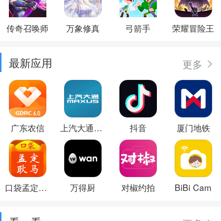
传奇召唤师
万象修真
弓箭手
荣耀冒险王
最新应用
更多
广东农信
上汽大通MAXUS
抖音
厦门地铁
口袋孟定耿马
万得厨
对椒约拍
BiBi Cam