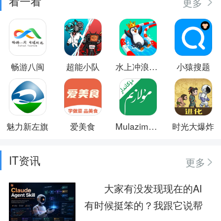
看一看
更多
畅游八闽
超能小队
水上冲浪竞速
小猿搜题
魅力新左旗
爱美食
Mulazim商家
时光大爆炸
IT资讯
更多
大家有没发现现在的AI
有时候挺笨的？我跟它说帮