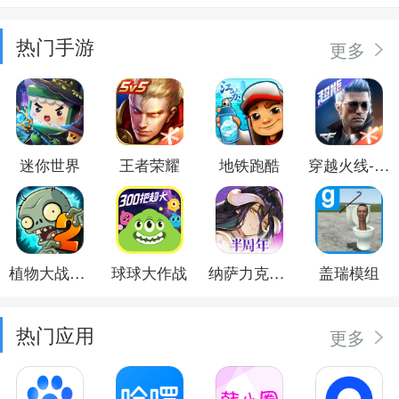
热门手游
更多
迷你世界
王者荣耀
地铁跑酷
穿越火线-枪战王者
植物大战僵尸2
球球大作战
纳萨力克之王
盖瑞模组
热门应用
更多