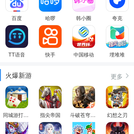
百度
哈啰
韩小圈
夸克
TT语音
快手
中国移动
埋堆堆
火爆新游
更多
同城游打大尖
指尖帝国
斗破苍穹：异火重燃
幻想之刃