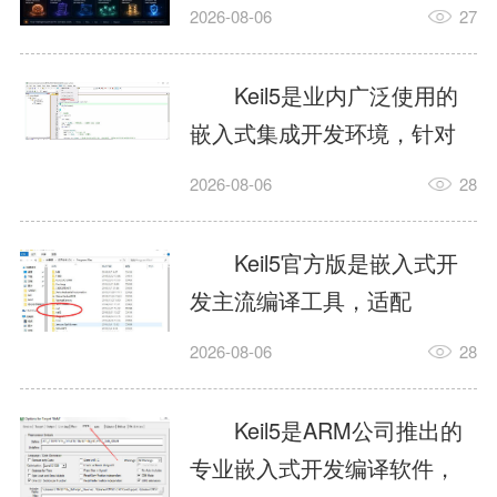
我订个明天早上的闹钟，它
2026-08-06
27
顶多回一段好的。为什么会
这样？因为AI，就是个只会
Keil5是业内广泛使用的
耍嘴皮子的书呆子。它脑子
嵌入式集成开发环境，针对
里有海量知识，但没有真正
ARM、51内核单片机提供编
2026-08-06
28
激发出来实力。而
译、调试、仿真一体化能
AgentSkill，就是给AI大脑装
力，代码编译稳定，调试工
Keil5官方版是嵌入式开
上的一双机械手，它真的能
具成熟，大量开源项目基于
发主流编译工具，适配
解决很多问题。1什么是
该平台开发。新项目需要单
STM32、51单片机等多款芯
AgentSkillSkill指...
2026-08-06
28
独下载对应芯片支持包，新
片，编辑器功能完善，支持
手配置难度较高，正版商业
在线调试、代码仿真，兼容
Keil5是ARM公司推出的
授权费用不菲，未授权版本
众多厂商芯片安装包。软件
专业嵌入式开发编译软件，
存在程序容量限制，适合硬
需要手动添加器件库，初次