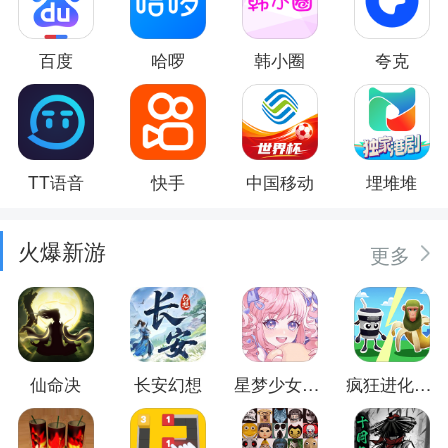
百度
哈啰
韩小圈
夸克
TT语音
快手
中国移动
埋堆堆
火爆新游
更多
仙命决
长安幻想
星梦少女换装
疯狂进化防卫战