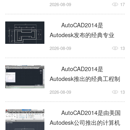
工具，主打稳定2D施工图绘
2026-08-09
17
制与轻量化三维建模，适配
建筑、机械、室内、市政多
AutoCAD2014是
行业工程设计。版本新增图
Autodesk发布的经典专业
纸标签页、实景地理地图、
CAD制图设计软件，是工程
2026-08-09
13
协同设计交流模块，优化命
设计领域使用率极高的老牌
令行智能纠错与图层批量管
绘图工具。软件专注精准二
AutoCAD2014是
理，支持Win8触屏操作、点
维绘图、图纸编辑、参数化
Autodesk推出的经典工程制
云扫描数据导入，兼容各类
设计及基础三维建模，广泛
图设计软件，主打高效精准
DWG图纸格式，文件互通...
2026-08-09
13
应用于建筑设计、机械制
的二维工程绘图与基础三维
造、土木工程、室内设计等
建模作业，适配建筑、机
AutoCAD2014是由美国
多个行业。软件优化绘图流
械、市政、室内设计等多行
Autodesk公司推出的计算机
畅度与文件兼容性，支持参
业场景。软件优化运行机制