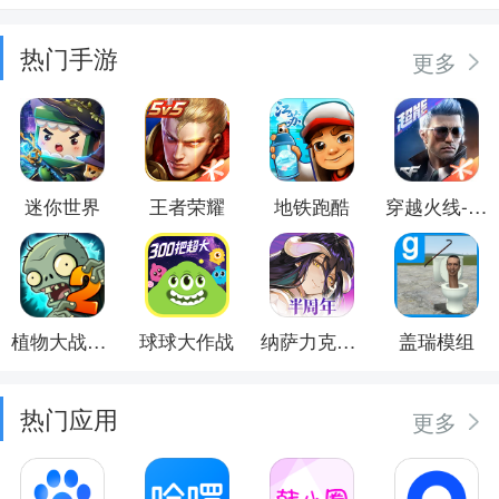
热门手游
更多
迷你世界
王者荣耀
地铁跑酷
穿越火线-枪战王者
植物大战僵尸2
球球大作战
纳萨力克之王
盖瑞模组
热门应用
更多