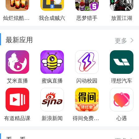
灿烂炫酷模拟器
我合成贼六
恶梦猎手
放置江湖
最新应用
更多
艾米直播
蜜疯直播
闪动校园
理想汽车
有道精品课
新浪新闻
得间免费小说
心遇