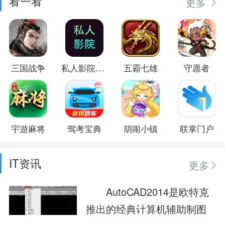
看一看
更多
三国战争
私人影院播放器
五霸七雄
守愿者
宇游麻将
驾考宝典
胡闹小镇
联掌门户
IT资讯
更多
AutoCAD2014是欧特克
推出的经典计算机辅助制图