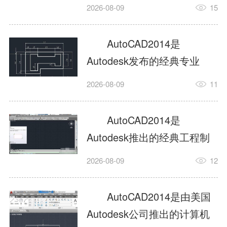
工具，主打稳定2D施工图绘
2026-08-09
15
制与轻量化三维建模，适配
建筑、机械、室内、市政多
AutoCAD2014是
行业工程设计。版本新增图
Autodesk发布的经典专业
纸标签页、实景地理地图、
CAD制图设计软件，是工程
2026-08-09
11
协同设计交流模块，优化命
设计领域使用率极高的老牌
令行智能纠错与图层批量管
绘图工具。软件专注精准二
AutoCAD2014是
理，支持Win8触屏操作、点
维绘图、图纸编辑、参数化
Autodesk推出的经典工程制
云扫描数据导入，兼容各类
设计及基础三维建模，广泛
图设计软件，主打高效精准
DWG图纸格式，文件互通...
2026-08-09
12
应用于建筑设计、机械制
的二维工程绘图与基础三维
造、土木工程、室内设计等
建模作业，适配建筑、机
AutoCAD2014是由美国
多个行业。软件优化绘图流
械、市政、室内设计等多行
Autodesk公司推出的计算机
畅度与文件兼容性，支持参
业场景。软件优化运行机制