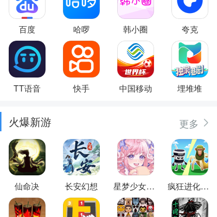
百度
哈啰
韩小圈
夸克
TT语音
快手
中国移动
埋堆堆
火爆新游
更多
仙命决
长安幻想
星梦少女换装
疯狂进化防卫战