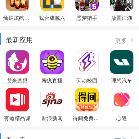
灿烂炫酷模拟器
我合成贼六
恶梦猎手
放置江湖
最新应用
更多
艾米直播
蜜疯直播
闪动校园
理想汽车
有道精品课
新浪新闻
得间免费小说
心遇