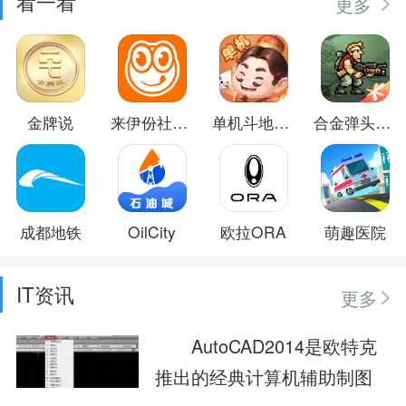
看一看
更多
金牌说
来伊份社区购
单机斗地主闯关版
合金弹头：觉醒
成都地铁
OilCity
欧拉ORA
萌趣医院
IT资讯
更多
AutoCAD2014是欧特克
推出的经典计算机辅助制图