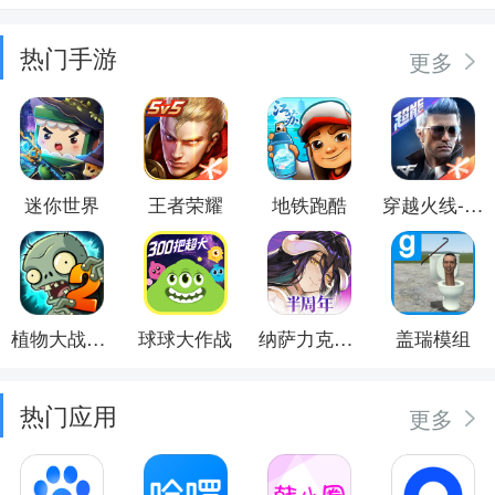
热门手游
更多
迷你世界
王者荣耀
地铁跑酷
穿越火线-枪战王者
植物大战僵尸2
球球大作战
纳萨力克之王
盖瑞模组
热门应用
更多