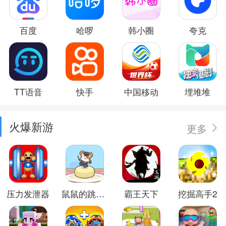
百度
哈啰
韩小圈
夸克
TT语音
快手
中国移动
埋堆堆
火爆新游
更多
压力发泄器
鼠鼠的跳跃冒险
霸王天下
挖掘高手2