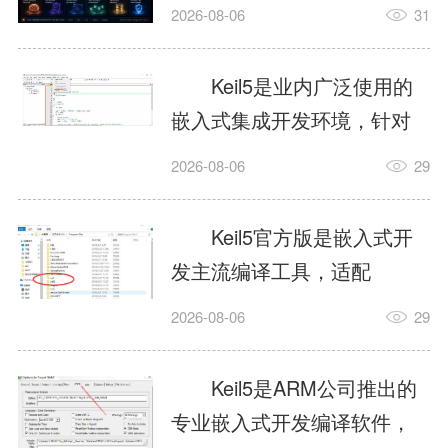
我订个明天早上的闹钟，它
2026-08-06
31
顶多回一段好的。为什么会
这样？因为AI，就是个只会
Keil5是业内广泛使用的
耍嘴皮子的书呆子。它脑子
嵌入式集成开发环境，针对
里有海量知识，但没有真正
ARM、51内核单片机提供编
2026-08-06
29
激发出来实力。而
译、调试、仿真一体化能
AgentSkill，就是给AI大脑装
力，代码编译稳定，调试工
Keil5官方版是嵌入式开
上的一双机械手，它真的能
具成熟，大量开源项目基于
发主流编译工具，适配
解决很多问题。1什么是
该平台开发。新项目需要单
STM32、51单片机等多款芯
AgentSkillSkill指...
2026-08-06
29
独下载对应芯片支持包，新
片，编辑器功能完善，支持
手配置难度较高，正版商业
在线调试、代码仿真，兼容
Keil5是ARM公司推出的
授权费用不菲，未授权版本
众多厂商芯片安装包。软件
专业嵌入式开发编译软件，
存在程序容量限制，适合硬
需要手动添加器件库，初次