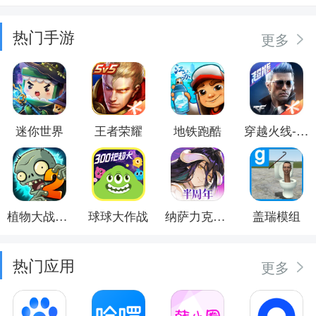
热门手游
更多
迷你世界
王者荣耀
地铁跑酷
穿越火线-枪战王者
植物大战僵尸2
球球大作战
纳萨力克之王
盖瑞模组
热门应用
更多