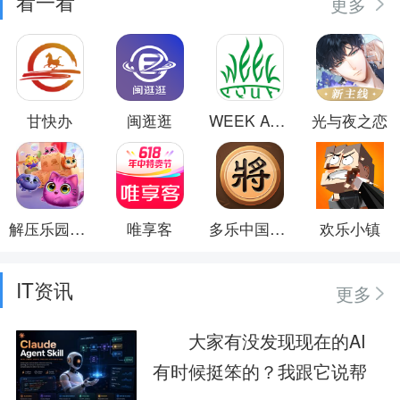
看一看
更多
甘快办
闽逛逛
WEEK AQUA
光与夜之恋
解压乐园模拟器
唯享客
多乐中国象棋
欢乐小镇
IT资讯
更多
大家有没发现现在的AI
有时候挺笨的？我跟它说帮