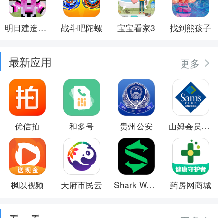
明日建造大师
战斗吧陀螺
宝宝看家3
找到熊孩子
最新应用
更多
优信拍
和多号
贵州公安
山姆会员商店
枫以视频
天府市民云
Shark Wear
药房网商城