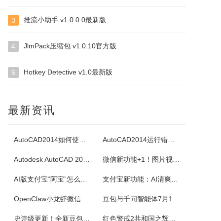
四块子
推流小助手 v1.0.0.0最新版
3
四块子又称走四块，是20世纪六七十年代流行语鲁西乡间地头的一个小游戏。棋盘由横竖各四条直线交叉构成，共16个棋点，双方各执四枚棋子区分敌我。对局时，棋子可沿直线每次移动一格，若己方两子与对方一子连成一线且线上无他子，则可吃掉该子，此规则称为小吃。当一方棋子被吃得只剩一枚时即为输。本软件将现实中的四块...
JlmPack压缩包 v1.0.10官方版
4
白金岛掼蛋
掼蛋是一种以华东为主，在淮安以及周边地区广为流传的扑克游戏，起源于江苏省淮安市，故又称淮安掼蛋，是由地方的扑克牌局跑得快和八十分发展演化而来。★★★游戏特色★★★经典掼蛋，正宗地道玩法劲爆体验，玩法多样超刺激组队PK，高手过招见真章电视独播，真人竞技挑战赛
Hotkey Detective v1.0最新版
5
腾讯桌球
最新资讯
《腾讯桌球》真人实时对战桌球手游，还原现实桌球玩法-8球、斯诺克、9球、血流玩法，简单流行的操作方式，绚丽的动画特效，配以真实的物理参数，精准的进球，激动人心的赛事。游戏设有1V1匹配、3人欢乐场、8人锦标赛、斯诺克、9球玩法、血流等玩法，玩家可以自由选择参与，并用自己精湛的技巧来获得丰厚的奖金。尖...
AutoCAD2014如何使用图案填充
AutoCAD2014运行错误怎么办
超级台球大师
Autodesk AutoCAD 2014安装教程
微信新功能+1！图片视频合并功能来了
《超级台球大师》是一款能成为荣耀王者的桌球游戏，排位赛的玩法真的太！爽！啦！游戏还原了真实的8球和斯诺克玩法，简单易上手的操作方式，真实的物理反馈，配以炫酷的动画特效，加上激动人心的赛事。我们在线上为广大球友准备了一个丰富多彩的桌球竞技世界。
AI版支付宝“阿宝”怎么用？右滑切换方法与内测邀请码获取指南
支付宝新功能：AI清爽版“阿宝”公测！
OpenClaw小龙虾微信接入教程：服务器部署、API Key配置
豆包与千问智能体7月15日下线！附3步完整数据备份与导出教程
佳能Canon imageFORCE C5150 驱动
佳能CanonimageFORCEC5150数码复合机驱动下载版本：v.3.40发布日期：2026年7月3日适用于：Windows10/Windows11系统。
史诗级更新！全新豆包视频通话功能来了
红色警戒2共和国之辉快捷键