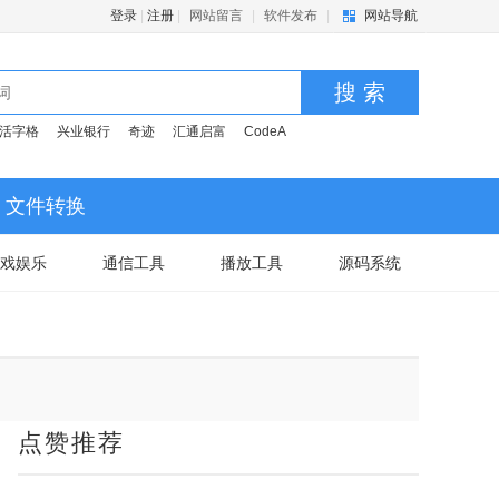
登录
|
注册
|
网站留言
|
软件发布
|
网站导航
搜 索
活字格
兴业银行
奇迹
汇通启富
CodeA
文件转换
戏娱乐
通信工具
播放工具
源码系统
点赞推荐