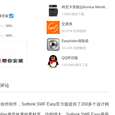
柯尼卡美能达Konica Minolta bizhub 227i 驱动
7.00M /驱动下载
脑管家
交易侠
50%
50.67M /证券股票
50%
Easyhider保险箱
33.12M /加密解密
QQ怀旧版
216.94M /聊天工具
评论
创作软件，Sothink SWF Easy官方版提供了200多个设计精
声音效果的素材库，功能强大，Sothink SWF Easy最新