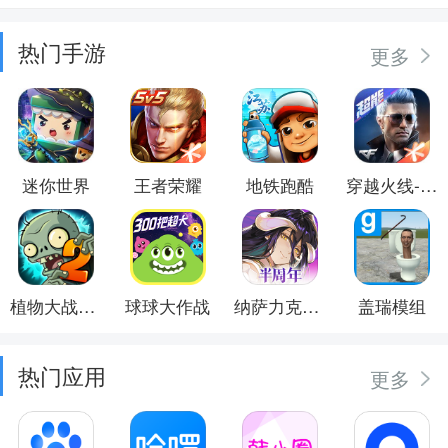
热门手游
更多
迷你世界
王者荣耀
地铁跑酷
穿越火线-枪战王者
植物大战僵尸2
球球大作战
纳萨力克之王
盖瑞模组
热门应用
更多