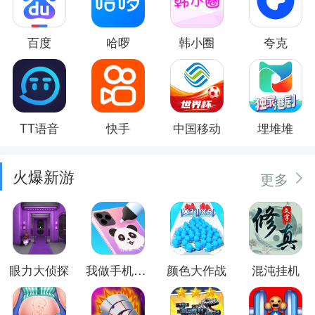
百度
哈啰
韩小圈
夸克
TT语音
快手
中国移动
埋堆堆
火爆新游
更多
眼力大侦探
我做手机壳特好看
颜色大作战
混沌挂机