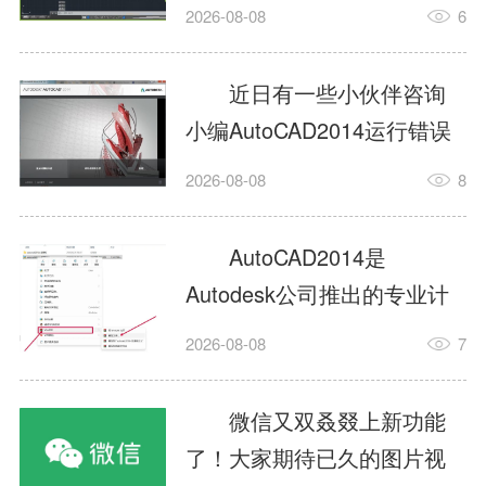
填充?今日为你们带来的文章
2026-08-08
6
是关于AutoCAD2014如何使
用图案填充的内容，还有不
近日有一些小伙伴咨询
清楚小伙伴和小编一起去学
小编AutoCAD2014运行错误
习一下吧。1.打开
怎么办?下面就为大家带来了
2026-08-08
8
AutoCAD2014这款软件，进
AutoCAD2014运行错误怎么
入AutoCAD2014的操作界
办的解决方法，有需要的小
AutoCAD2014是
面，如图所示：2.在该界面内
伙伴可以来了解了解哦。1.打
Autodesk公司推出的专业计
找到矩形选项，如图所示：3.
开控制面板，选择
算机辅助设计（CAD）软
点击矩...
2026-08-08
7
AutodeskAutoCAD2014。2.
件，广泛应用于机械、电
等AutodeskAutoCAD2014的
子、建筑、服装等多个工程
微信又双叒叕上新功能
安装程序加载完毕。3.选择添
与设计领域。作为行业标准
了！大家期待已久的图片视
加/...
工具之一，它提供了强大的