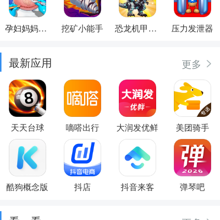
孕妇妈妈日记
挖矿小能手
恐龙机甲射手
压力发泄器
最新应用
更多
天天台球
嘀嗒出行
大润发优鲜
美团骑手
酷狗概念版
抖店
抖音来客
弹琴吧