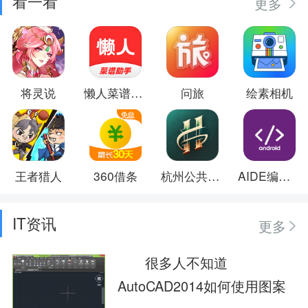
看一看
更多
将灵说
懒人菜谱助手
问旅
绘素相机
王者猎人
360借条
杭州公共交通
AIDE编译器
IT资讯
更多
很多人不知道
AutoCAD2014如何使用图案