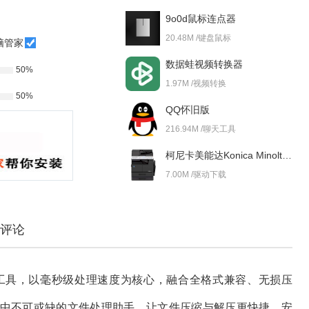
9o0d鼠标连点器
20.48M /键盘鼠标
脑管家
数据蛙视频转换器
50%
1.97M /视频转换
50%
QQ怀旧版
216.94M /聊天工具
柯尼卡美能达Konica Minolta bizhub 227i 驱动
7.00M /驱动下载
评论
压缩工具，以毫秒级处理速度为核心，融合全格式兼容、无损压
中不可或缺的文件处理助手，让文件压缩与解压更快捷、安