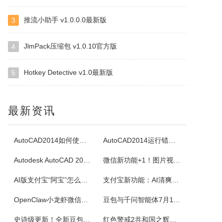
推流小助手 v1.0.0.0最新版
3
白金岛掼蛋
掼蛋是一种以华东为主，在淮安以及周边地区广为流传的扑克游戏，起源于江苏省淮安市，故又称淮安掼蛋，是由地方的扑克牌局跑得快和八十分发展演化而来。★★★游戏特色★★★经典掼蛋，正宗地道玩法劲爆体验，玩法多样超刺激组队PK，高手过招见真章电视独播，真人竞技挑战赛
JlmPack压缩包 v1.0.10官方版
4
Hotkey Detective v1.0最新版
5
腾讯桌球
《腾讯桌球》真人实时对战桌球手游，还原现实桌球玩法-8球、斯诺克、9球、血流玩法，简单流行的操作方式，绚丽的动画特效，配以真实的物理参数，精准的进球，激动人心的赛事。游戏设有1V1匹配、3人欢乐场、8人锦标赛、斯诺克、9球玩法、血流等玩法，玩家可以自由选择参与，并用自己精湛的技巧来获得丰厚的奖金。尖...
最新资讯
超级台球大师
《超级台球大师》是一款能成为荣耀王者的桌球游戏，排位赛的玩法真的太！爽！啦！游戏还原了真实的8球和斯诺克玩法，简单易上手的操作方式，真实的物理反馈，配以炫酷的动画特效，加上激动人心的赛事。我们在线上为广大球友准备了一个丰富多彩的桌球竞技世界。
AutoCAD2014如何使用图案填充
AutoCAD2014运行错误怎么办
Autodesk AutoCAD 2014安装教程
微信新功能+1！图片视频合并功能来了
佳能Canon imageFORCE C5150 驱动
AI版支付宝“阿宝”怎么用？右滑切换方法与内测邀请码获取指南
支付宝新功能：AI清爽版“阿宝”公测！
佳能CanonimageFORCEC5150数码复合机驱动下载版本：v.3.40发布日期：2026年7月3日适用于：Windows10/Windows11系统。
OpenClaw小龙虾微信接入教程：服务器部署、API Key配置
豆包与千问智能体7月15日下线！附3步完整数据备份与导出教程
佳能Canon imageFORCE C5170 驱动
史诗级更新！全新豆包视频通话功能来了
红色警戒2共和国之辉快捷键