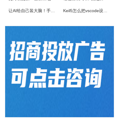
佳能CanonimageFORCEC5170数码复合机驱动下载版本：v.3.40发布日期：2026年7月3日适用于：Windows10/Windows11系统。
让AI给自己装大脑！手把手教你学会安装使用Agent Skill
Keil5怎么把vscode设置外部编辑器