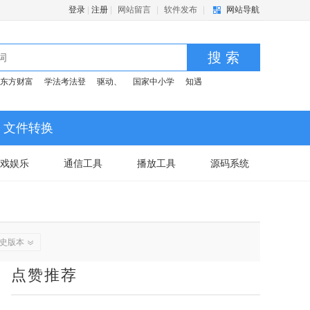
登录
|
注册
|
网站留言
|
软件发布
|
网站导航
搜 索
东方财富
学法考法登
驱动、
国家中小学
知遇
文件转换
戏娱乐
通信工具
播放工具
源码系统
史版本
点赞推荐