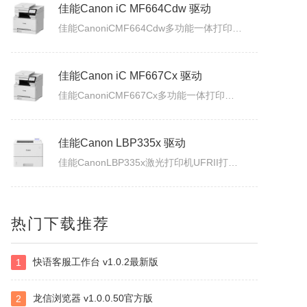
佳能Canon iC MF664Cdw 驱动
佳能CanoniCMF664Cdw多功能一体打印机驱动下载发布日期：2026年7月31日版本：UFRII打印机驱动程序－V3.40/ScanGear扫描驱动程序－V11.3.0.0适用于：Windows10/Windows11系统。
佳能Canon iC MF667Cx 驱动
佳能CanoniCMF667Cx多功能一体打印机驱动下载发布日期：2026年7月3日版本：UFRII打印机驱动程序－V3.40/ScanGear扫描驱动程序－V11.3.0.0适用于：Windows10/Windows11系统。
佳能Canon LBP335x 驱动
佳能CanonLBP335x激光打印机UFRII打印机驱动程序下载发布日期：2026年7月3日版本：3.400适用于：Windows10/Windows11系统。
白金岛南昌麻将
热门下载推荐
南昌麻将使用无花牌的136张麻将，分别为东、南、西、北，门风东者为庄家，其余均为旁家。每人手里抓13张牌，通过吃牌、碰牌、杠牌等方式，使手牌按照相关规定的牌型条件和牌。在游戏中对和牌没有要求，和牌者胜，被和牌者负，荒庄时计和局。南昌麻将特色：特色1：翻精是南昌麻将的最大特色，由于精在牌局中的万能搭配...
快语客服工作台 v1.0.2最新版
1
四块子
四块子又称走四块，是20世纪六七十年代流行语鲁西乡间地头的一个小游戏。棋盘由横竖各四条直线交叉构成，共16个棋点，双方各执四枚棋子区分敌我。对局时，棋子可沿直线每次移动一格，若己方两子与对方一子连成一线且线上无他子，则可吃掉该子，此规则称为小吃。当一方棋子被吃得只剩一枚时即为输。本软件将现实中的四块...
龙信浏览器 v1.0.0.50官方版
2