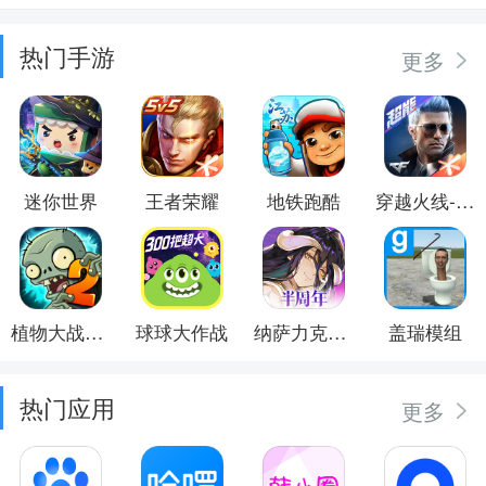
热门手游
更多
迷你世界
王者荣耀
地铁跑酷
穿越火线-枪战王者
植物大战僵尸2
球球大作战
纳萨力克之王
盖瑞模组
热门应用
更多