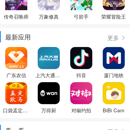
传奇召唤师
万象修真
弓箭手
荣耀冒险王
最新应用
更多
广东农信
上汽大通MAXUS
抖音
厦门地铁
口袋孟定耿马
万得厨
对椒约拍
BiBi Cam