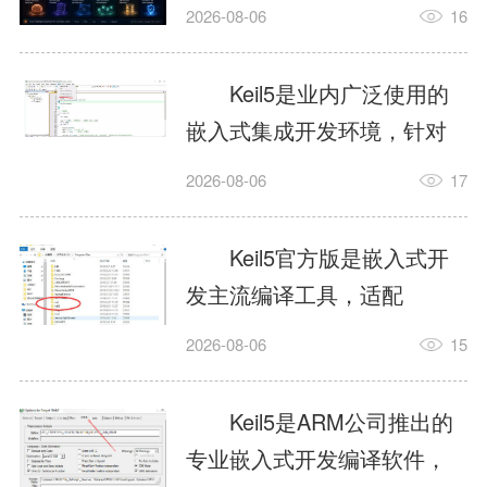
我订个明天早上的闹钟，它
2026-08-06
16
顶多回一段好的。为什么会
这样？因为AI，就是个只会
Keil5是业内广泛使用的
耍嘴皮子的书呆子。它脑子
嵌入式集成开发环境，针对
里有海量知识，但没有真正
ARM、51内核单片机提供编
2026-08-06
17
激发出来实力。而
译、调试、仿真一体化能
AgentSkill，就是给AI大脑装
力，代码编译稳定，调试工
Keil5官方版是嵌入式开
上的一双机械手，它真的能
具成熟，大量开源项目基于
发主流编译工具，适配
解决很多问题。1什么是
该平台开发。新项目需要单
STM32、51单片机等多款芯
AgentSkillSkill指...
2026-08-06
15
独下载对应芯片支持包，新
片，编辑器功能完善，支持
手配置难度较高，正版商业
在线调试、代码仿真，兼容
Keil5是ARM公司推出的
授权费用不菲，未授权版本
众多厂商芯片安装包。软件
专业嵌入式开发编译软件，
存在程序容量限制，适合硬
需要手动添加器件库，初次