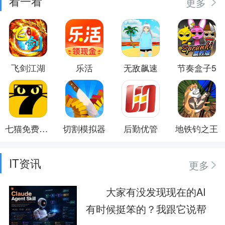
看一看
更多
飞剑江湖
乐活
无敌飙速
节奏盒子5
七猫免费小说
切割模拟器
后勤优管
地铁钓之王
IT资讯
更多
大家有没发现现在的AI
有时候挺笨的？我跟它说帮