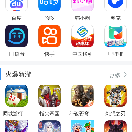
百度
哈啰
韩小圈
夸克
TT语音
快手
中国移动
埋堆堆
火爆新游
更多
同城游打大尖
指尖帝国
斗破苍穹：异火重燃
幻想之刃