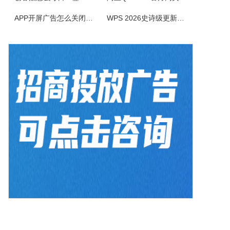
NetStumbler是Windows平台下最著名的查找无线接入点的免费工具，NetStumbler支持PCMCIA无线网卡，还支持全球GPS卫星定位系统。NetStumbler支持服务集识别符(SSID)、无线加密协议(WiredEquivalentPrivacy-WEP)、开放式认证、共享密码认...
APP开屏广告怎么关闭？3招彻底关闭跳转
WPS 2026史诗级更新！重构存储管理，深度融合AI应用