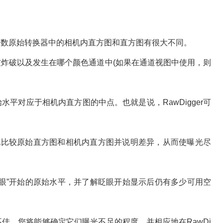
大多数原始转换器中的相机内直方图和直方图有很大不同。
被炸破以及发生在哪个颜色通道中(如果在通道视图中使用，则
水平对应于相机内直方图的中点。也就是说，RawDigger可
轻松地比较原始直方图和相机内直方图并说明差异，从而使曝光尽
“眨眼”开始的原始水平，并了解眨眼开始显示后仍有多少可用空
，您将能够确定它们曝光不足的程度，并相应地在RawDi