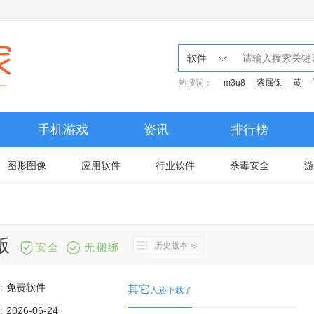
软件
热搜词：
m3u8
紫属保
黄
手机游戏
资讯
排行榜
图形图像
应用软件
行业软件
杀毒安全
游
版
历史版本
安全
无捆绑
：
免费软件
其它
人还下载了
：
2026-06-24