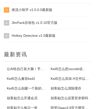
推流小助手 v1.0.0.0最新版
3
虹盘
虹盘是一款云存储产品，核心功能是家庭数据的在线管理、备份、同步、分享，主要特点是家庭成员既可以共同管理家庭内的共享数据，也可以管理自身的个人数据，并且具有消息推送、好友管理、文件外链、多账号登录、日志管理等其他功能，拥有web、pc、android、ios等多个客户端，是云时代家庭数据的管理平台。
JlmPack压缩包 v1.0.10官方版
4
Hotkey Detective v1.0最新版
5
ImapBox邮箱网盘
ImapBox是一款高安全性的纯单机版邮箱云存储软件。ImapBox仅和您的email所在的全球各大邮局服务商进行数据上传和下载通讯（Imap全球标准通讯协议）。ImapBox本身并不提供给您任何数据存储空间。您的存储空间属于您自已的邮箱空间的总和。iMapBox内置了强大的数据检索引擎，文件高速同...
最新资讯
小云
小云是一款提供移动端与PC端文件传输连通的应用软件。可以将您家里的PC变为您手机可以随处访问的云存储（网盘）。您可以在外出时，随时随地方便的登录并且上传下载您需要的任何照片、音乐、视频或者其它文件。
让AI给自己装大脑！手把手教你学会安装使用Agent Skill
Keil5怎么把vscode设置外部编辑器
Keil5怎么兼容keil2
Keil5怎么添加.H文件以及Keil5添加.H文件的方法
云诺
Keil5怎么创建一个新的51单片机项目
创客贴怎么清除缓存
云诺网盘官方版是一款简洁实用、轻松上手的免费云服务软件，云诺网盘官方版能完美地实现身为云最基本的存储和同步功能，还能让用户方便极速的传送文件。云诺的最大价值，就是帮助用户节省时间。云诺是国内第一款真正的跨平台云服务，拥有专利待审的即时推送、增量同步等高端技术。云诺网盘软件特色1、文件链接功能：您可以...
创客贴怎么开通会员
创客贴怎么设置登录密码
NetStumbler
创客贴怎么每日一签
阿里Qwen3.8官方网页版入口