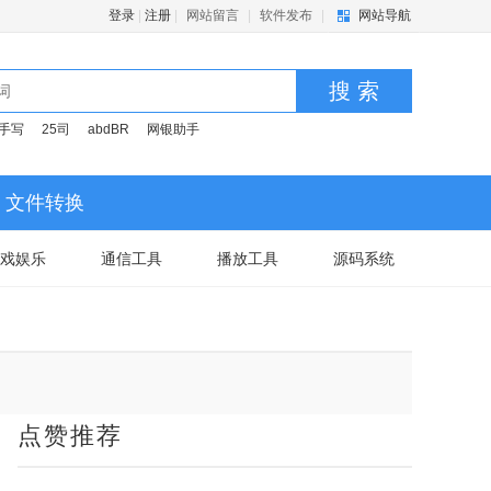
登录
|
注册
|
网站留言
|
软件发布
|
网站导航
搜 索
手写
25司
abdBR
网银助手
文件转换
戏娱乐
通信工具
播放工具
源码系统
点赞推荐