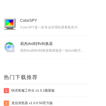
Blaze MediaPro
BlazeMediaPro是一款造型新颖，功能齐全的多媒体工具，它支持几乎所有的音频、视频格式及其播放列表（MP3、MP2、ASF、MPG、MPEG、MPE、AVI、WMA、WMV、VIV、MOV、QT、WAV、CDA、DAT、ASX、WAX、M3U、WVX、MIDI、AIFF、AU、SND），能进...
ColorSPY
ColorSPY是一款专业实用的屏幕取色与色码转换工具，用于屏幕任意颜色提取、色码转换与颜色管理，支持多种常用色码格式，广泛应用于网页设计、平面绘图、编程开发等场景。取色精准快速，能轻松获取屏幕任意位置的颜色信息。ColorSPY功能1.实时屏幕取色，鼠标悬停即可获取屏幕任意位置颜色，无需复杂操作。...
易杰dvd转flv转换器
易杰dvd转flv转换器最新版是一款dvd格式转flv格式的应用工具，易杰dvd转flv转换器官方版支持高质量的把DVD光盘转换输出Flash的FLV、SWF、F4V和AVI、VCD、SVCD、WMV等视频格式，易杰dvd转flv转换器还可以把多个片段合并成一个DVD标题/音节。软件特色1、易杰dv...
手机铃声转换器
热门下载推荐
易杰手机铃声转换器最新版是一款多功能的手机铃声转换软件，易杰手机铃声转换器官方版软件具有强大的音频转换功能，同时还支持视频文件格式转换，易杰手机铃声转换器支持目前所有流行的音、视频文件格式，如：MP3/MP2/OGG/APE/WAV/WMA/等，且转换简单、快速。易杰手机铃声转换器基本简介易杰手机铃...
快语客服工作台 v1.0.2最新版
1
视频抽帧截图
这是是一款本地视频处理工具，支持视频单帧无损导出、视频截图、批量抽帧、视频裁剪、视频拼接和视频变速，素材在本机处理，文件无需上传，适合从视频中提取关键画面、整理多张原图或快速处理视频片段。视频抽帧：播放并定位到目标画面，显示当前帧号，支持上一帧、下一帧微调，一键导出单张PNG无损原图。视频批量抽帧截...
龙信浏览器 v1.0.0.50官方版
2