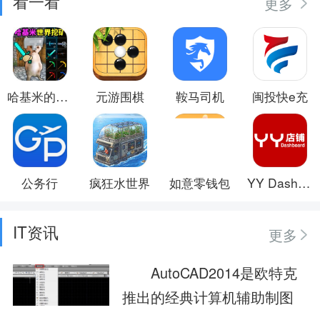
看一看
更多
哈基米的世界
元游围棋
鞍马司机
闽投快e充
公务行
疯狂水世界
如意零钱包
YY Dashboard
IT资讯
更多
AutoCAD2014是欧特克
推出的经典计算机辅助制图