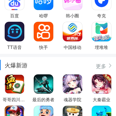
百度
哈啰
韩小圈
夸克
TT语音
快手
中国移动
埋堆堆
火爆新游
更多
哥哥四川麻将
最后的勇者
魂器学院
大秦霸业