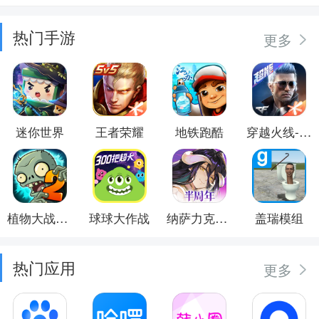
热门手游
更多
迷你世界
王者荣耀
地铁跑酷
穿越火线-枪战王者
植物大战僵尸2
球球大作战
纳萨力克之王
盖瑞模组
热门应用
更多