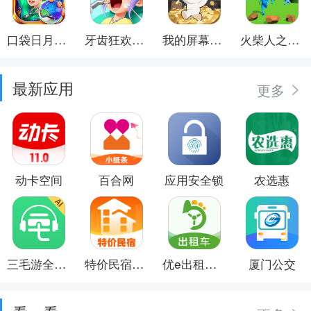
口袋日月游戏软件
牙齿狂欢派对
我的屏幕在喷钱
火柴人之觉醒年代
最新应用
更多
动卡空间
百合网
应用安全锁
农选惠
三毛游全球景点讲解语音导游
特价民宿预订
优e出租司机
厦门公交