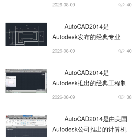
工具，主打稳定2D施工图绘
2026-08-09
40
制与轻量化三维建模，适配
建筑、机械、室内、市政多
AutoCAD2014是
行业工程设计。版本新增图
Autodesk发布的经典专业
纸标签页、实景地理地图、
CAD制图设计软件，是工程
2026-08-09
40
协同设计交流模块，优化命
设计领域使用率极高的老牌
令行智能纠错与图层批量管
绘图工具。软件专注精准二
AutoCAD2014是
理，支持Win8触屏操作、点
维绘图、图纸编辑、参数化
Autodesk推出的经典工程制
云扫描数据导入，兼容各类
设计及基础三维建模，广泛
图设计软件，主打高效精准
DWG图纸格式，文件互通...
2026-08-09
38
应用于建筑设计、机械制
的二维工程绘图与基础三维
造、土木工程、室内设计等
建模作业，适配建筑、机
AutoCAD2014是由美国
多个行业。软件优化绘图流
械、市政、室内设计等多行
Autodesk公司推出的计算机
畅度与文件兼容性，支持参
业场景。软件优化运行机制