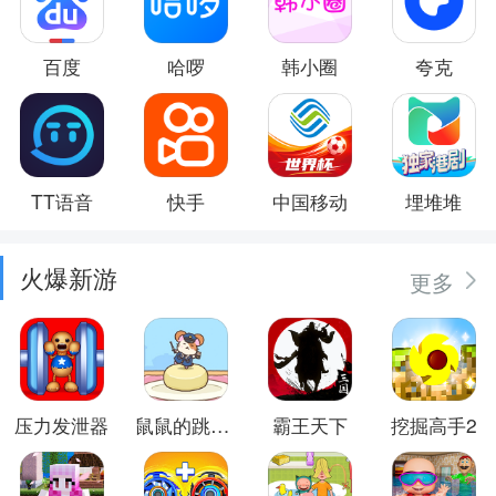
百度
哈啰
韩小圈
夸克
TT语音
快手
中国移动
埋堆堆
火爆新游
更多
压力发泄器
鼠鼠的跳跃冒险
霸王天下
挖掘高手2