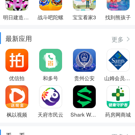
明日建造大师
战斗吧陀螺
宝宝看家3
找到熊孩子
最新应用
更多
优信拍
和多号
贵州公安
山姆会员商店
枫以视频
天府市民云
Shark Wear
药房网商城