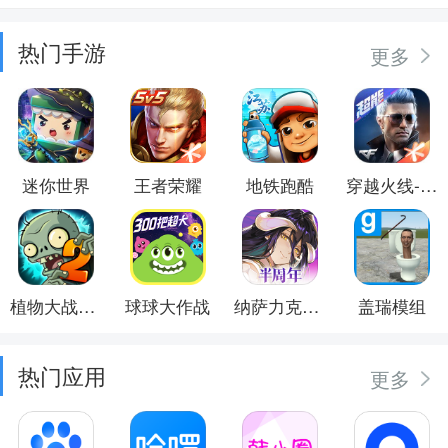
热门手游
更多
迷你世界
王者荣耀
地铁跑酷
穿越火线-枪战王者
植物大战僵尸2
球球大作战
纳萨力克之王
盖瑞模组
热门应用
更多