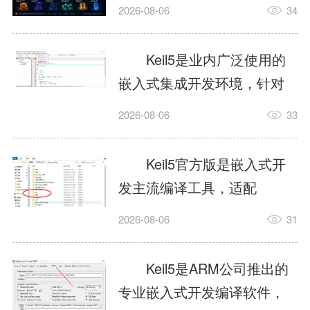
我订个明天早上的闹钟，它
2026-08-06
34
顶多回一段好的。为什么会
这样？因为AI，就是个只会
Keil5是业内广泛使用的
耍嘴皮子的书呆子。它脑子
嵌入式集成开发环境，针对
里有海量知识，但没有真正
ARM、51内核单片机提供编
2026-08-06
33
激发出来实力。而
译、调试、仿真一体化能
AgentSkill，就是给AI大脑装
力，代码编译稳定，调试工
Keil5官方版是嵌入式开
上的一双机械手，它真的能
具成熟，大量开源项目基于
发主流编译工具，适配
解决很多问题。1什么是
该平台开发。新项目需要单
STM32、51单片机等多款芯
AgentSkillSkill指...
2026-08-06
31
独下载对应芯片支持包，新
片，编辑器功能完善，支持
手配置难度较高，正版商业
在线调试、代码仿真，兼容
Keil5是ARM公司推出的
授权费用不菲，未授权版本
众多厂商芯片安装包。软件
专业嵌入式开发编译软件，
存在程序容量限制，适合硬
需要手动添加器件库，初次