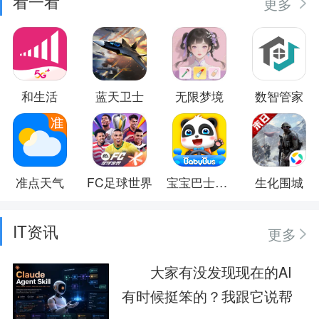
看一看
更多
和生活
蓝天卫士
无限梦境
数智管家
准点天气
FC足球世界
宝宝巴士大全
生化围城
IT资讯
更多
大家有没发现现在的AI
有时候挺笨的？我跟它说帮