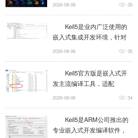
我订个明天早上的闹钟，它
2026-08-06
35
顶多回一段好的。为什么会
这样？因为AI，就是个只会
Keil5是业内广泛使用的
耍嘴皮子的书呆子。它脑子
嵌入式集成开发环境，针对
里有海量知识，但没有真正
ARM、51内核单片机提供编
2026-08-06
35
激发出来实力。而
译、调试、仿真一体化能
AgentSkill，就是给AI大脑装
力，代码编译稳定，调试工
Keil5官方版是嵌入式开
上的一双机械手，它真的能
具成熟，大量开源项目基于
发主流编译工具，适配
解决很多问题。1什么是
该平台开发。新项目需要单
STM32、51单片机等多款芯
AgentSkillSkill指...
2026-08-06
34
独下载对应芯片支持包，新
片，编辑器功能完善，支持
手配置难度较高，正版商业
在线调试、代码仿真，兼容
Keil5是ARM公司推出的
授权费用不菲，未授权版本
众多厂商芯片安装包。软件
专业嵌入式开发编译软件，
存在程序容量限制，适合硬
需要手动添加器件库，初次