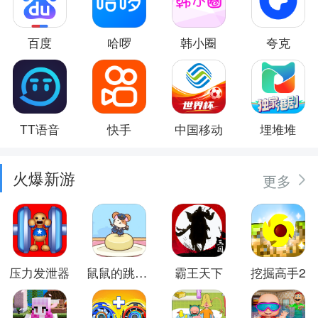
百度
哈啰
韩小圈
夸克
TT语音
快手
中国移动
埋堆堆
火爆新游
更多
压力发泄器
鼠鼠的跳跃冒险
霸王天下
挖掘高手2