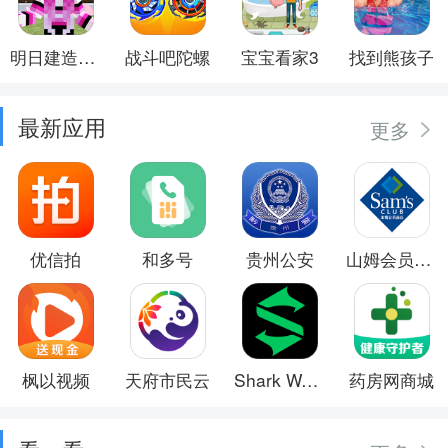
明日建造大师
战斗吧陀螺
宝宝看家3
找到熊孩子
最新应用
更多
优信拍
和多号
贵州公安
山姆会员商店
枫以视频
天府市民云
Shark Wear
药房网商城