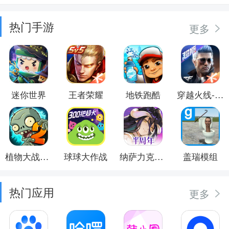
热门手游
更多
迷你世界
王者荣耀
地铁跑酷
穿越火线-枪战王者
植物大战僵尸2
球球大作战
纳萨力克之王
盖瑞模组
热门应用
更多