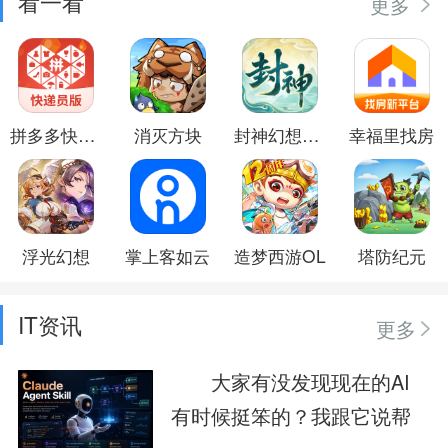
看一看
更多
拼多多快递员版
消灭方块
封神幻想世界
幸福里找房
浮光幻想
掌上客如云
造梦西游OL
塔防纪元
IT资讯
更多
大家有没发现现在的AI
有时候挺笨的？我跟它说帮