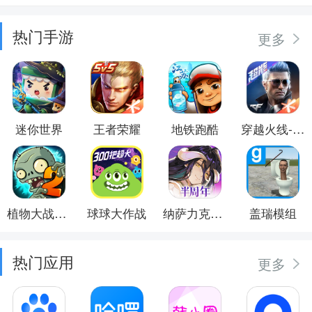
热门手游
更多
迷你世界
王者荣耀
地铁跑酷
穿越火线-枪战王者
植物大战僵尸2
球球大作战
纳萨力克之王
盖瑞模组
热门应用
更多