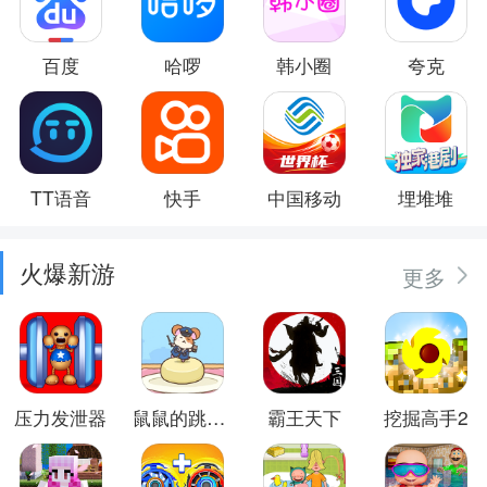
百度
哈啰
韩小圈
夸克
TT语音
快手
中国移动
埋堆堆
火爆新游
更多
压力发泄器
鼠鼠的跳跃冒险
霸王天下
挖掘高手2