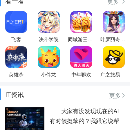
看一看
更多
飞客
决斗学院
同城游三副滚筒
叶罗丽奇幻大冒险
英雄杀
小伴龙
中年聊欢
广之旅易起行
IT资讯
更多
大家有没发现现在的AI
有时候挺笨的？我跟它说帮