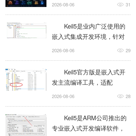
我订个明天早上的闹钟，它
2026-08-06
31
顶多回一段好的。为什么会
这样？因为AI，就是个只会
Keil5是业内广泛使用的
耍嘴皮子的书呆子。它脑子
嵌入式集成开发环境，针对
里有海量知识，但没有真正
ARM、51内核单片机提供编
2026-08-06
29
激发出来实力。而
译、调试、仿真一体化能
AgentSkill，就是给AI大脑装
力，代码编译稳定，调试工
Keil5官方版是嵌入式开
上的一双机械手，它真的能
具成熟，大量开源项目基于
发主流编译工具，适配
解决很多问题。1什么是
该平台开发。新项目需要单
STM32、51单片机等多款芯
AgentSkillSkill指...
2026-08-06
28
独下载对应芯片支持包，新
片，编辑器功能完善，支持
手配置难度较高，正版商业
在线调试、代码仿真，兼容
Keil5是ARM公司推出的
授权费用不菲，未授权版本
众多厂商芯片安装包。软件
专业嵌入式开发编译软件，
存在程序容量限制，适合硬
需要手动添加器件库，初次