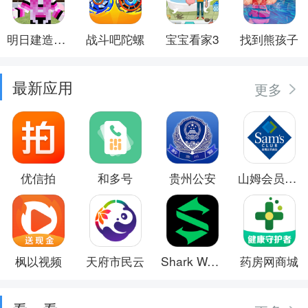
明日建造大师
战斗吧陀螺
宝宝看家3
找到熊孩子
最新应用
更多
优信拍
和多号
贵州公安
山姆会员商店
枫以视频
天府市民云
Shark Wear
药房网商城