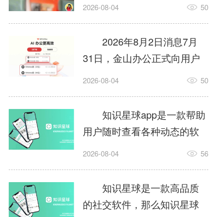
打开地图，结果行驶中颠
2026-08-04
50
簸，触发了导航APP的摇一
摇广告，页面瞬间跳转到电
2026年8月2日消息7月
商平台，导航界面直接消
31日，金山办公正式向用户
失。评论区瞬间被车主们刷
推送了WPSOffice全新版本，
2026-08-04
50
屏，在高速匝道口被弹窗逼
版本号为12.1.0.28022。作为
得急刹车，有人刚打开地图
国内市场占有率领先的办公
知识星球app是一款帮助
找车位就被跳转广告页面......
软件，WPS此次更新不仅对
用户随时查看各种动态的软
这样太危险了啊！安全永远
存储管理、PDF、表格等基
件，那么知识星球怎么提
是第一。导航是驾驶刚需，...
2026-08-04
56
础组件进行了大幅调优，还
问？知识星球提问的方法？
进一步深化了AI应用在日常
下面就让小编给大家解答下
知识星球是一款高品质
办公场景中的融合。业内人
吧!知识星球怎么提问？1、进
的社交软件，那么知识星球
士指出，此次更新直击多项
入星球：打开知识星球App，