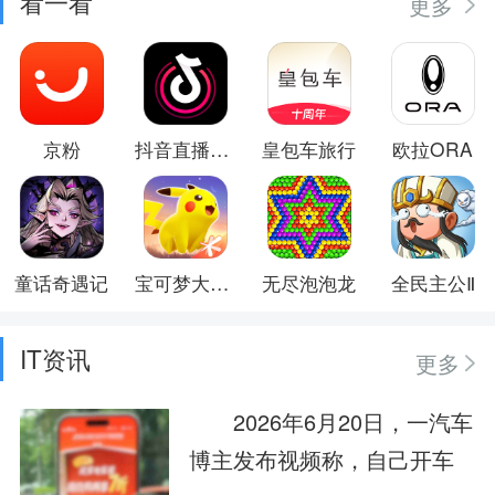
看一看
更多
京粉
抖音直播伴侣
皇包车旅行
欧拉ORA
童话奇遇记
宝可梦大集结
无尽泡泡龙
全民主公Ⅱ
IT资讯
更多
2026年6月20日，一汽车
博主发布视频称，自己开车