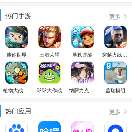
热门手游
更多
迷你世界
王者荣耀
地铁跑酷
穿越火线-枪战王者
植物大战僵尸2
球球大作战
纳萨力克之王
盖瑞模组
热门应用
更多