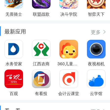
无畏骑士
联盟战歌
决斗学院
智弈天下
最新应用
更多
水务管家
江西农商
360儿童卫士
夜视相机
百观
有看投
会计云课堂
云学馆