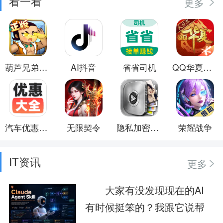
看一看
更多
葫芦兄弟：七子降妖
AI抖音
省省司机
QQ华夏手游
汽车优惠大全
无限契令
隐私加密保险箱
荣耀战争
IT资讯
更多
大家有没发现现在的AI
有时候挺笨的？我跟它说帮