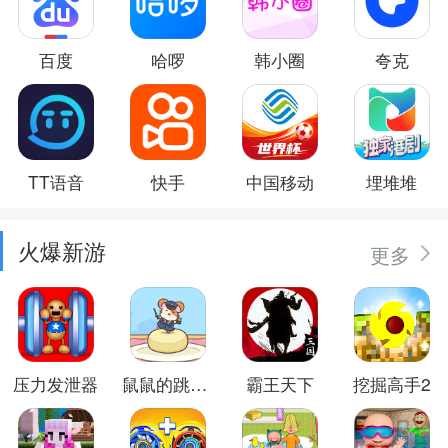
百度
哈啰
韩小圈
夸克
TT语音
快手
中国移动
埋堆堆
火爆新游
更多
压力发泄器
鼠鼠的跳跃冒险
霸王天下
挖掘高手2