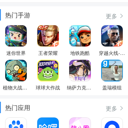
热门手游
更多
迷你世界
王者荣耀
地铁跑酷
穿越火线-枪战王者
植物大战僵尸2
球球大作战
纳萨力克之王
盖瑞模组
热门应用
更多