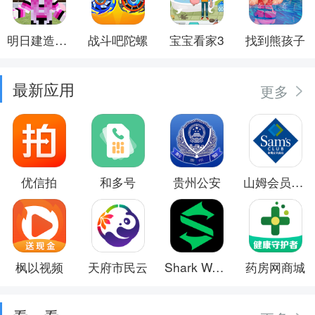
明日建造大师
战斗吧陀螺
宝宝看家3
找到熊孩子
最新应用
更多
优信拍
和多号
贵州公安
山姆会员商店
枫以视频
天府市民云
Shark Wear
药房网商城