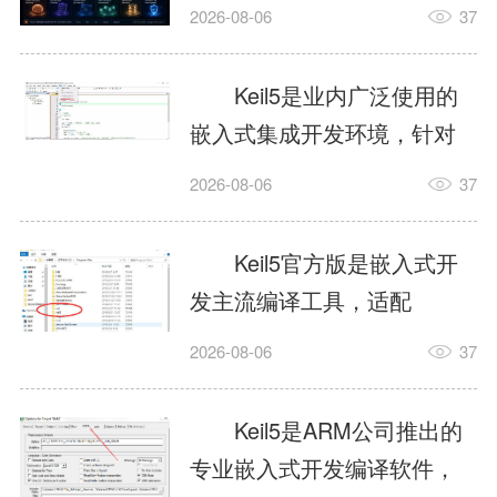
我订个明天早上的闹钟，它
2026-08-06
37
顶多回一段好的。为什么会
这样？因为AI，就是个只会
Keil5是业内广泛使用的
耍嘴皮子的书呆子。它脑子
嵌入式集成开发环境，针对
里有海量知识，但没有真正
ARM、51内核单片机提供编
2026-08-06
37
激发出来实力。而
译、调试、仿真一体化能
AgentSkill，就是给AI大脑装
力，代码编译稳定，调试工
Keil5官方版是嵌入式开
上的一双机械手，它真的能
具成熟，大量开源项目基于
发主流编译工具，适配
解决很多问题。1什么是
该平台开发。新项目需要单
STM32、51单片机等多款芯
AgentSkillSkill指...
2026-08-06
37
独下载对应芯片支持包，新
片，编辑器功能完善，支持
手配置难度较高，正版商业
在线调试、代码仿真，兼容
Keil5是ARM公司推出的
授权费用不菲，未授权版本
众多厂商芯片安装包。软件
专业嵌入式开发编译软件，
存在程序容量限制，适合硬
需要手动添加器件库，初次