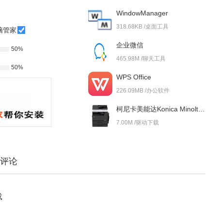
WindowManager
318.68KB /桌面工具
脑管家
企业微信
50%
465.98M /聊天工具
50%
WPS Office
226.09MB /办公软件
柯尼卡美能达Konica Minolta bizhub 227i 驱动
7.00M /驱动下载
评论
载