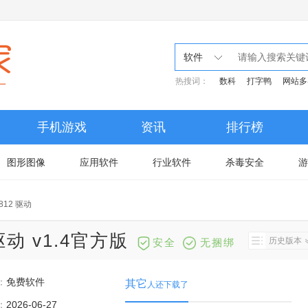
软件
热搜词：
数科
打字鸭
网站多
手机游戏
资讯
排行榜
图形图像
应用软件
行业软件
杀毒安全
游
3812 驱动
 驱动 v1.4官方版
历史版本
安全
无捆绑
：
免费软件
其它
人还下载了
：
2026-06-27