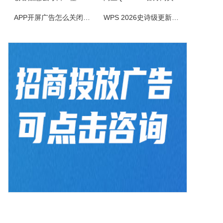
BlazeMediaPro是一款造型新颖，功能齐全的多媒体工具，它支持几乎所有的音频、视频格式及其播放列表（MP3、MP2、ASF、MPG、MPEG、MPE、AVI、WMA、WMV、VIV、MOV、QT、WAV、CDA、DAT、ASX、WAX、M3U、WVX、MIDI、AIFF、AU、SND），能进...
APP开屏广告怎么关闭？3招彻底关闭跳转
WPS 2026史诗级更新！重构存储管理，深度融合AI应用