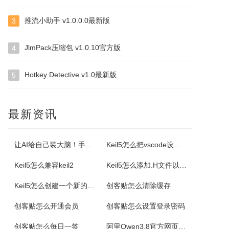
推流小助手 v1.0.0.0最新版
3
ImapBox邮箱网盘
ImapBox是一款高安全性的纯单机版邮箱云存储软件。ImapBox仅和您的email所在的全球各大邮局服务商进行数据上传和下载通讯（Imap全球标准通讯协议）。ImapBox本身并不提供给您任何数据存储空间。您的存储空间属于您自已的邮箱空间的总和。iMapBox内置了强大的数据检索引擎，文件高速同...
JlmPack压缩包 v1.0.10官方版
4
Hotkey Detective v1.0最新版
5
小云
小云是一款提供移动端与PC端文件传输连通的应用软件。可以将您家里的PC变为您手机可以随处访问的云存储（网盘）。您可以在外出时，随时随地方便的登录并且上传下载您需要的任何照片、音乐、视频或者其它文件。
最新资讯
云诺
云诺网盘官方版是一款简洁实用、轻松上手的免费云服务软件，云诺网盘官方版能完美地实现身为云最基本的存储和同步功能，还能让用户方便极速的传送文件。云诺的最大价值，就是帮助用户节省时间。云诺是国内第一款真正的跨平台云服务，拥有专利待审的即时推送、增量同步等高端技术。云诺网盘软件特色1、文件链接功能：您可以...
让AI给自己装大脑！手把手教你学会安装使用Agent Skill
Keil5怎么把vscode设置外部编辑器
Keil5怎么兼容keil2
Keil5怎么添加.H文件以及Keil5添加.H文件的方法
NetStumbler
Keil5怎么创建一个新的51单片机项目
创客贴怎么清除缓存
NetStumbler是Windows平台下最著名的查找无线接入点的免费工具，NetStumbler支持PCMCIA无线网卡，还支持全球GPS卫星定位系统。NetStumbler支持服务集识别符(SSID)、无线加密协议(WiredEquivalentPrivacy-WEP)、开放式认证、共享密码认...
创客贴怎么开通会员
创客贴怎么设置登录密码
Blaze MediaPro
创客贴怎么每日一签
阿里Qwen3.8官方网页版入口