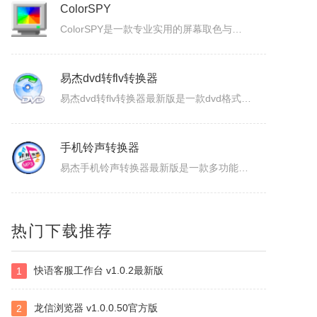
ColorSPY
ColorSPY是一款专业实用的屏幕取色与色码转换工具，用于屏幕任意颜色提取、色码转换与颜色管理，支持多种常用色码格式，广泛应用于网页设计、平面绘图、编程开发等场景。取色精准快速，能轻松获取屏幕任意位置的颜色信息。ColorSPY功能1.实时屏幕取色，鼠标悬停即可获取屏幕任意位置颜色，无需复杂操作。...
易杰dvd转flv转换器
易杰dvd转flv转换器最新版是一款dvd格式转flv格式的应用工具，易杰dvd转flv转换器官方版支持高质量的把DVD光盘转换输出Flash的FLV、SWF、F4V和AVI、VCD、SVCD、WMV等视频格式，易杰dvd转flv转换器还可以把多个片段合并成一个DVD标题/音节。软件特色1、易杰dv...
手机铃声转换器
易杰手机铃声转换器最新版是一款多功能的手机铃声转换软件，易杰手机铃声转换器官方版软件具有强大的音频转换功能，同时还支持视频文件格式转换，易杰手机铃声转换器支持目前所有流行的音、视频文件格式，如：MP3/MP2/OGG/APE/WAV/WMA/等，且转换简单、快速。易杰手机铃声转换器基本简介易杰手机铃...
视频抽帧截图
热门下载推荐
这是是一款本地视频处理工具，支持视频单帧无损导出、视频截图、批量抽帧、视频裁剪、视频拼接和视频变速，素材在本机处理，文件无需上传，适合从视频中提取关键画面、整理多张原图或快速处理视频片段。视频抽帧：播放并定位到目标画面，显示当前帧号，支持上一帧、下一帧微调，一键导出单张PNG无损原图。视频批量抽帧截...
快语客服工作台 v1.0.2最新版
1
虹盘
虹盘是一款云存储产品，核心功能是家庭数据的在线管理、备份、同步、分享，主要特点是家庭成员既可以共同管理家庭内的共享数据，也可以管理自身的个人数据，并且具有消息推送、好友管理、文件外链、多账号登录、日志管理等其他功能，拥有web、pc、android、ios等多个客户端，是云时代家庭数据的管理平台。
龙信浏览器 v1.0.0.50官方版
2