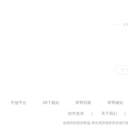
没
上一
：
开放平台
5B下载站
帮帮到家
帮帮建站
软件发布
|
关于我们
|
如侵犯到您的权益,请在底部侵权投诉进行提