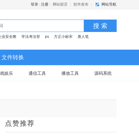
登录
|
注册
|
网站留言
|
软件发布
|
网站导航
搜 索
企业安全教
学法考法登
ps
方正小标宋
唐人笔
文件转换
戏娱乐
通信工具
播放工具
源码系统
点赞推荐