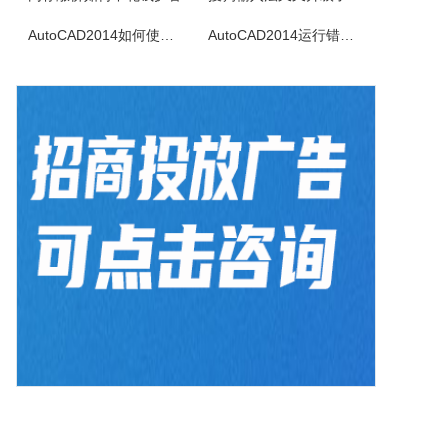
DVDPlusIdentifier是一款能够从DVD+R/W盘片读出某种独特盘片参数的程序，它是一款提供了与其它读取DVD-R/W介质参数软件相同功能的应用于DVD+R/W的程序。
AutoCAD2014如何使用图案填充
AutoCAD2014运行错误怎么办