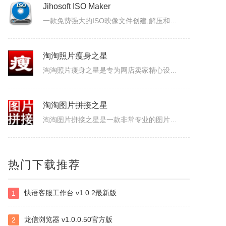
Jihosoft ISO Maker
一款免费强大的ISO映像文件创建,解压和刻录工具，它可以创建一个ISO镜像文件，从ISO映像中提取内容，以及刻录ISO映像文件到DVD光盘。
淘淘照片瘦身之星
淘淘照片瘦身之星是专为网店卖家精心设计的一款照片瘦身批处理软件。本软件可以解决网店卖家快速、便捷、大批量处理所拍商品照片尺寸大的问题。它可以一次打开多张照片，事先设置好瘦身的参数，然后一键对所有照片批量进行智能瘦身操作。当您的网店每次发布新产品时，不断地把商品照片一张一张反反复复调整尺寸时，您是否感...
淘淘图片拼接之星
淘淘图片拼接之星是一款非常专业的图片拼接软件，软件界面简洁，操作简单易用，支持输出JPG、JPEG、PNG、GIF、BMP等常用图片格式，可以自由设置行列数、自定义排序、文字水印和图片水印添加、多种图像缩放重新取样插值算法，可以很好的满足用户对图片的拼接要求，大大的提高了工作效率，感兴趣的小伙伴赶快...
淘淘图片倒影之星
热门下载推荐
淘淘图片倒影之星是一款专业的制作图片倒影效果的软件。有了淘淘图片倒影之星，您可以快速方便地制作出专业级的图片倒影效果；支持批量处理，一次可以处理多张图片。有了淘淘图片倒影之星，您再也不需要为了做倒影效果而需要学习复杂的Photoshop了。很多时候摄影师为了拍摄倒影效果的图片，得费好大劲才行，虽然可...
快语客服工作台 v1.0.2最新版
1
神奇视频转GIF软件
神奇视频转GIF软件官方版是一款界面简约、使用便捷、功能出众的GIF动图制作工具。神奇视频转GIF软件官方版支持将视频、视频中的片段录制下来，之后再转换成GIF动图，同时还能够对动图进行滤镜的添加，给大家带来了不一样的感受。神奇视频转GIF软件软件简介神奇视频转GIF软件是一款简单、易用、高效的GI...
龙信浏览器 v1.0.0.50官方版
2