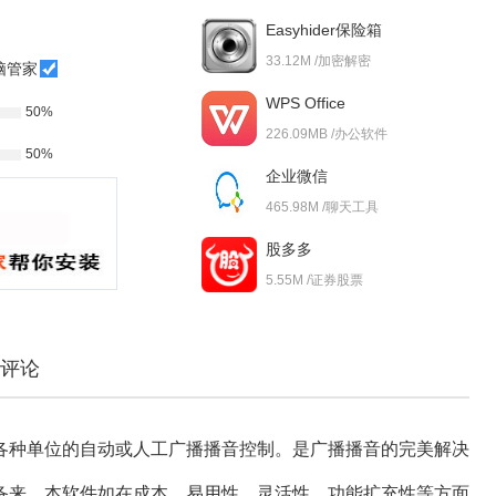
Easyhider保险箱
33.12M /加密解密
脑管家
WPS Office
50%
226.09MB /办公软件
50%
企业微信
465.98M /聊天工具
股多多
5.55M /证券股票
评论
各种单位的自动或人工广播播音控制。是广播播音的完美解决
备来，本软件如在成本、易用性、灵活性、功能扩充性等方面