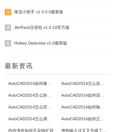
推流小助手 v1.0.0.0最新版
3
拍立得打印机
该应用需搭配手机端MEMOBUSApp使用全部功能主营AI电子拍立得、智能存储盒、可擦写电子相纸三大核心硬件。相机依托AI重塑照片质感，4寸大幅电子相纸支持重复擦写，耗材成本更低；配套DesktopMemoryBox实现照片极速传输、多人共享与家庭相册归档，线上可查看产品、参数与影像生态全流程方案。...
JlmPack压缩包 v1.0.10官方版
4
Hotkey Detective v1.0最新版
5
BlueScreenView
BlueScreenView是一款免费的Windows修复工具，专注于解析系统蓝屏时生成的内存转储文件(DumpFile)，通过可视化界面直观展示蓝屏原因、错误代码、关联驱动/模块等关键信息，无需专业编程知识，即可帮助普通用户定位蓝屏根源，也为技术人员提供高效的故障排查支持，对电脑版感兴趣的可以下载...
最新资讯
TotalMounter
KernSafeTotalMounter是一种先进的和强大的虚拟的CD/DVD-ROM光碟/RW光碟/内存仿真器，TotalMounter也是一个免费的全功能的iSCSI启动程序，虚拟磁盘仿真器。KernSafeTotalMounter还提供虚拟收件技术引入iSCSI启动程序和INetDisk客户，...
AutoCAD2014如何修改标注文字
AutoCAD2014怎么设置透明度
AutoCAD2014怎么矩阵阵列
AutoCAD2014如何设置延伸图形
ZipCentral
AutoCAD2014怎么切换经典模式
AutoCAD2014如何输入文字
容易使用的32位的ZIP解压缩工具，特色是能解压缩任何ZIP软件所压的ZIP文件，直接删除ZIP中的文件，测试ZIP文件是否损坏，支援文件名，可将EXE转成ZIP文件，或者ZIP文件转成EXE自解包文件等等，几乎一般ZIP压缩软件该有的功能它都有。
AutoCAD2014怎么调出工具栏
AutoCAD2014如何正确卸载
内存涨价如何不花钱扩容
DVD Identifier
搜狗输入法又又升级了！新增跨设备复制粘贴”，告别文件传输助手！