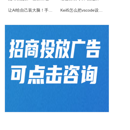
《超级台球大师》是一款能成为荣耀王者的桌球游戏，排位赛的玩法真的太！爽！啦！游戏还原了真实的8球和斯诺克玩法，简单易上手的操作方式，真实的物理反馈，配以炫酷的动画特效，加上激动人心的赛事。我们在线上为广大球友准备了一个丰富多彩的桌球竞技世界。
让AI给自己装大脑！手把手教你学会安装使用Agent Skill
Keil5怎么把vscode设置外部编辑器