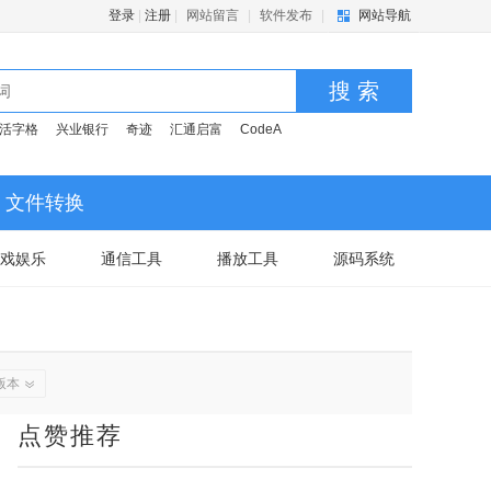
登录
|
注册
|
网站留言
|
软件发布
|
网站导航
搜 索
活字格
兴业银行
奇迹
汇通启富
CodeA
文件转换
戏娱乐
通信工具
播放工具
源码系统
版本
点赞推荐