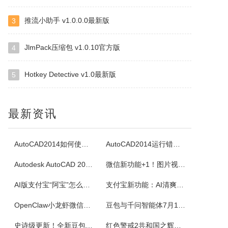
推流小助手 v1.0.0.0最新版
3
白金岛南昌麻将
南昌麻将使用无花牌的136张麻将，分别为东、南、西、北，门风东者为庄家，其余均为旁家。每人手里抓13张牌，通过吃牌、碰牌、杠牌等方式，使手牌按照相关规定的牌型条件和牌。在游戏中对和牌没有要求，和牌者胜，被和牌者负，荒庄时计和局。南昌麻将特色：特色1：翻精是南昌麻将的最大特色，由于精在牌局中的万能搭配...
JlmPack压缩包 v1.0.10官方版
4
Hotkey Detective v1.0最新版
5
四块子
四块子又称走四块，是20世纪六七十年代流行语鲁西乡间地头的一个小游戏。棋盘由横竖各四条直线交叉构成，共16个棋点，双方各执四枚棋子区分敌我。对局时，棋子可沿直线每次移动一格，若己方两子与对方一子连成一线且线上无他子，则可吃掉该子，此规则称为小吃。当一方棋子被吃得只剩一枚时即为输。本软件将现实中的四块...
最新资讯
白金岛掼蛋
掼蛋是一种以华东为主，在淮安以及周边地区广为流传的扑克游戏，起源于江苏省淮安市，故又称淮安掼蛋，是由地方的扑克牌局跑得快和八十分发展演化而来。★★★游戏特色★★★经典掼蛋，正宗地道玩法劲爆体验，玩法多样超刺激组队PK，高手过招见真章电视独播，真人竞技挑战赛
AutoCAD2014如何使用图案填充
AutoCAD2014运行错误怎么办
Autodesk AutoCAD 2014安装教程
微信新功能+1！图片视频合并功能来了
腾讯桌球
AI版支付宝“阿宝”怎么用？右滑切换方法与内测邀请码获取指南
支付宝新功能：AI清爽版“阿宝”公测！
《腾讯桌球》真人实时对战桌球手游，还原现实桌球玩法-8球、斯诺克、9球、血流玩法，简单流行的操作方式，绚丽的动画特效，配以真实的物理参数，精准的进球，激动人心的赛事。游戏设有1V1匹配、3人欢乐场、8人锦标赛、斯诺克、9球玩法、血流等玩法，玩家可以自由选择参与，并用自己精湛的技巧来获得丰厚的奖金。尖...
OpenClaw小龙虾微信接入教程：服务器部署、API Key配置
豆包与千问智能体7月15日下线！附3步完整数据备份与导出教程
超级台球大师
史诗级更新！全新豆包视频通话功能来了
红色警戒2共和国之辉快捷键