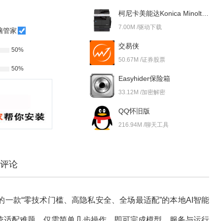
柯尼卡美能达Konica Minolta bizhub 227i 驱动
7.00M /驱动下载
脑管家
交易侠
50%
50.67M /证券股票
50%
Easyhider保险箱
33.12M /加密解密
QQ怀旧版
216.94M /聊天工具
评论
打造的一款“零技术门槛、高隐私安全、全场最适配”的本地AI智能
统适配难题，仅需简单几步操作，即可完成模型、服务与运行