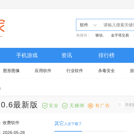
软件
热搜词：
驱动、
金字塔交易
手机游戏
资讯
排行榜
图形图像
应用软件
行业软件
杀毒安全
游
师
.0.6最新版
历史
安全
无捆绑
有广告
：
收费软件
其它
人还下载了
：
2026-05-28