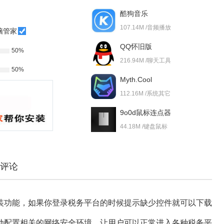
酷狗音乐
107.14M /音频播放
脑管家
QQ怀旧版
50%
216.94M /聊天工具
50%
Myth.Cool
112.16M /系统其它
9o0d鼠标连点器
44.18M /键盘鼠标
评论
功能，如果你登录税务平台的时候提示缺少控件就可以下载
动配置相关的网络安全环境，让用户可以正常进入各种税务平