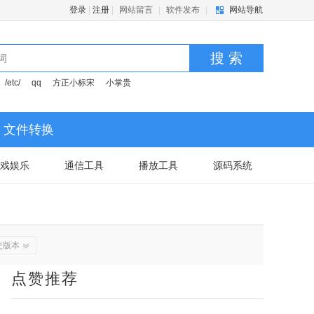
登录
|
注册
|
网站留言
|
软件发布
|
网站导航
搜 索
/etc/
qq
方正小标宋
小掌贵
文件转换
戏娱乐
通信工具
播放工具
源码系统
史版本
点赞推荐