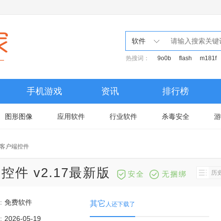
软件
热搜词：
9o0b
flash
m181f
手机游戏
资讯
排行榜
图形图像
应用软件
行业软件
杀毒安全
游
客户端控件
件 v2.17最新版
历
安全
无捆绑
：
免费软件
其它
人还下载了
：
2026-05-19