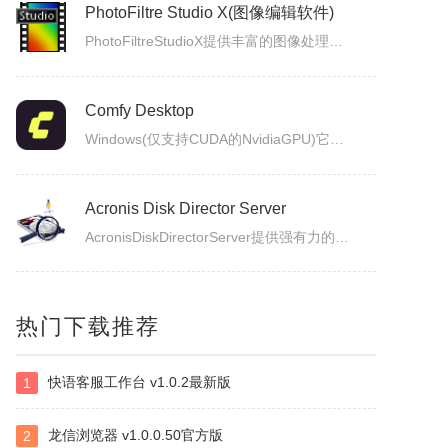
金舟CAD看图
金舟CAD看图王是一款轻量级专业CAD图纸浏览软件，专为高效查看CAD图纸打造。用户无需安装庞大昂贵的AutoCAD，即可快速便捷打开各类CAD文件，操作简单易用。软件广泛适用于建筑、机械、家居装饰装修及工程施工等多个行业，面向相关工程从业人员提供低成本、高效率的图纸查看方案！金舟CAD看图王软件功...
PhotoFiltre Studio X(图像编辑软件)
PhotoFiltreStudioX提供丰富的图像处理功能，可以在软件裁剪图像，直接降低图像尺寸，可以在软件添加图像滤镜，将图像转换艺术效果，将图像转换漫画效果，将图像转换浮雕效果，提供的滤镜类型还是非常丰富的，对于需要将本地图像转换风格的朋友很有帮助，PhotoFiltreStudioX软件也提供...
Comfy Desktop
Windows(仅支持CUDA的NvidiaGPU)它通过节点式工作流（Node-basedWorkflow）将复杂的AI图像生成过程拆分为可自定义的模块，用户可以通过拖拽和连接节点来构建灵活的图像生成流程，实现高度定制化的创作。以下是其核心特点与功能：1.核心特点模块化设计：将图像生成的每个步骤（...
Acronis Disk Director Server
AcronisDiskDirectorServer提供强有力的硬盘分割和硬盘管理保证你的服务器高效率地运行。产品使用Acronis的得奖技术上而建立管理分割和编辑硬盘驱动器。
热门下载推荐
内存地址遍历工具
快语客服工作台 v1.0.2最新版
1
一个非常小巧实用的工具程序，内存地址遍历工具，特别是对程序员和学习系统级编程的朋友、系统安全的朋友等非常使用。该工具可以让你选择进程，可以查到基址、偏移、循环次数，地址增量等，还可以展示出十进制数、十六进制、单精度、双精度、UNICODE、ASCII等还可以选择过滤条件，非常不错，希望可以助您一臂之...
龙信浏览器 v1.0.0.50官方版
2