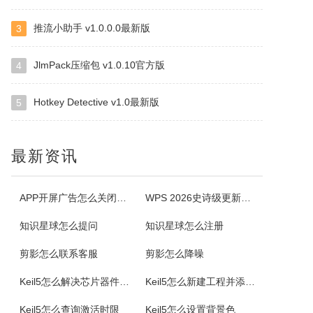
NovellNetWareRevisor
NovellNetwareRevisor允许你收取并储存服务器的描述信息，包括容器，用户组，用户，其间的关系层次，目录的读取权限，察看连上的用户和他们所打开的文件，断开不想要用户的连接，控制注册，建立关于对象结构的HTML报告，建立虚拟服务器，恢复目录结构以及拥有的权利等。
推流小助手 v1.0.0.0最新版
3
JlmPack压缩包 v1.0.10官方版
4
装机吧一键重装系统
装机吧一键重装系统是一款主打简单、高效的国产系统重装工具，尤其适合电脑新手使用。它的核心优势在于操作极其简化用户无需了解复杂的BIOS设置、驱动下载或系统激活步骤，通常只需在Windows环境下点击几下鼠标，软件就能自动完成从下载系统镜像到安装配置的全过程。它提供了多种主流Windows版本（如Wi...
Hotkey Detective v1.0最新版
5
Multi Timer
最新资讯
Multi-TimerUltimate是一个多个计时器的集合，或许是强大的定时器程序！此程序被为了满足要求苛刻的用户，在私人、专业和甚至科学的环境的要求。同时也是很容易和直观操作。
APP开屏广告怎么关闭？3招彻底关闭跳转
WPS 2026史诗级更新！重构存储管理，深度融合AI应用
Raw
知识星球怎么提问
知识星球怎么注册
Raw专为需要处理相机照片和常规图片的用户设计，支持多种相机原始格式和常见图片格式的本地批量转换，同时提供智能压缩、图片拼接、照片信息查看等实用能力。所有核心处理都在本机完成，适合摄影整理、素材归档、图片瘦身和长图制作等场景。功能简介
剪影怎么联系客服
剪影怎么降噪
图片裁剪神器
Keil5怎么解决芯片器件库找不到
Keil5怎么新建工程并添加汇编文件生成HEX文件
图片裁剪专注于常用图片处理场景，提供图片裁剪、图片取色、图片分割、图片毛玻璃四项功能，所有操作在本地完成，帮助你更快处理图片素材、提取颜色、制作分块图片和柔化背景效果。图片裁剪：支持自由裁剪和常用比例裁剪，可在预览区直接拖拽选区，快速保留画面重点，并支持批量导出。图片取色：点击图片任意位置即可提取颜...
Keil5怎么查询激活时限
Keil5怎么设置背景色