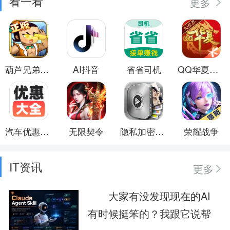
看一看
更多
葫芦兄弟：七子降妖
AI抖音
省省司机
QQ华夏手游
汽车优惠大全
无限契令
隐私加密保险箱
荣耀战争
IT资讯
更多
大家有没发现现在的AI
有时候挺笨的？我跟它说帮