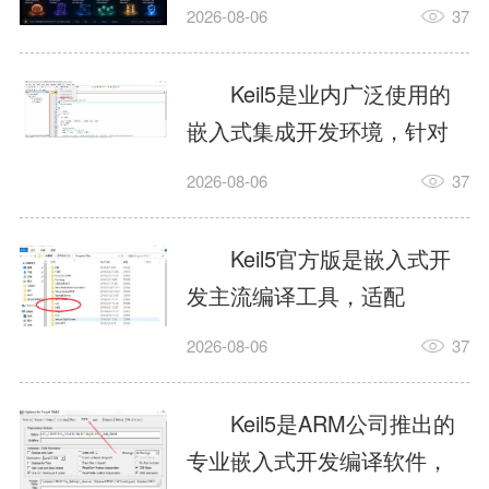
我订个明天早上的闹钟，它
2026-08-06
37
顶多回一段好的。为什么会
这样？因为AI，就是个只会
Keil5是业内广泛使用的
耍嘴皮子的书呆子。它脑子
嵌入式集成开发环境，针对
里有海量知识，但没有真正
ARM、51内核单片机提供编
2026-08-06
37
激发出来实力。而
译、调试、仿真一体化能
AgentSkill，就是给AI大脑装
力，代码编译稳定，调试工
Keil5官方版是嵌入式开
上的一双机械手，它真的能
具成熟，大量开源项目基于
发主流编译工具，适配
解决很多问题。1什么是
该平台开发。新项目需要单
STM32、51单片机等多款芯
AgentSkillSkill指...
2026-08-06
37
独下载对应芯片支持包，新
片，编辑器功能完善，支持
手配置难度较高，正版商业
在线调试、代码仿真，兼容
Keil5是ARM公司推出的
授权费用不菲，未授权版本
众多厂商芯片安装包。软件
专业嵌入式开发编译软件，
存在程序容量限制，适合硬
需要手动添加器件库，初次