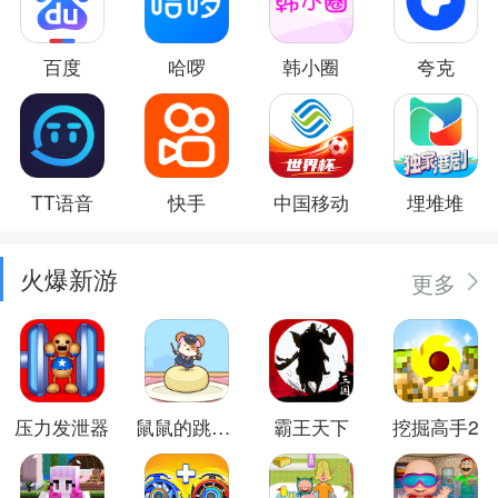
百度
哈啰
韩小圈
夸克
TT语音
快手
中国移动
埋堆堆
火爆新游
更多
压力发泄器
鼠鼠的跳跃冒险
霸王天下
挖掘高手2