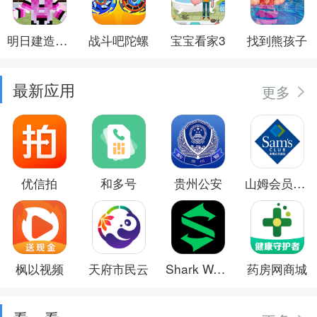
明日建造大师
战斗吧陀螺
宝宝看家3
找到熊孩子
最新应用
更多
优信拍
和多号
贵州公安
山姆会员商店
枫以视频
天府市民云
Shark Wear
药房网商城