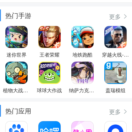
热门手游
更多
迷你世界
王者荣耀
地铁跑酷
穿越火线-枪战王者
植物大战僵尸2
球球大作战
纳萨力克之王
盖瑞模组
热门应用
更多