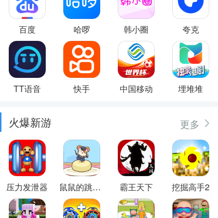
百度
哈啰
韩小圈
夸克
TT语音
快手
中国移动
埋堆堆
火爆新游
更多
压力发泄器
鼠鼠的跳跃冒险
霸王天下
挖掘高手2