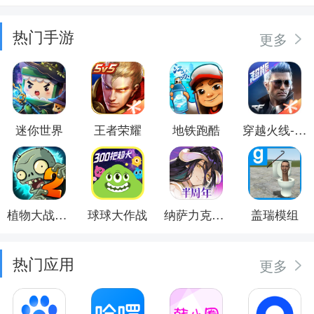
热门手游
更多
迷你世界
王者荣耀
地铁跑酷
穿越火线-枪战王者
植物大战僵尸2
球球大作战
纳萨力克之王
盖瑞模组
热门应用
更多