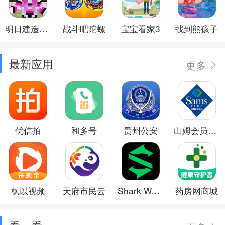
明日建造大师
战斗吧陀螺
宝宝看家3
找到熊孩子
最新应用
更多
优信拍
和多号
贵州公安
山姆会员商店
枫以视频
天府市民云
Shark Wear
药房网商城