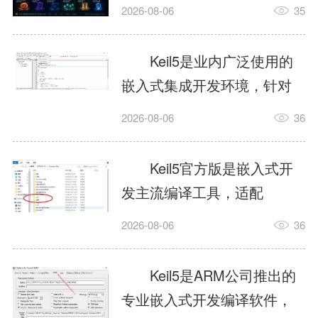
我订个明天早上的闹钟，它
2026-08-06
35
顶多回一段好的。为什么会
这样？因为AI，就是个只会
Keil5是业内广泛使用的
耍嘴皮子的书呆子。它脑子
嵌入式集成开发环境，针对
里有海量知识，但没有真正
ARM、51内核单片机提供编
2026-08-06
36
激发出来实力。而
译、调试、仿真一体化能
AgentSkill，就是给AI大脑装
力，代码编译稳定，调试工
Keil5官方版是嵌入式开
上的一双机械手，它真的能
具成熟，大量开源项目基于
发主流编译工具，适配
解决很多问题。1什么是
该平台开发。新项目需要单
STM32、51单片机等多款芯
AgentSkillSkill指...
2026-08-06
36
独下载对应芯片支持包，新
片，编辑器功能完善，支持
手配置难度较高，正版商业
在线调试、代码仿真，兼容
Keil5是ARM公司推出的
授权费用不菲，未授权版本
众多厂商芯片安装包。软件
专业嵌入式开发编译软件，
存在程序容量限制，适合硬
需要手动添加器件库，初次