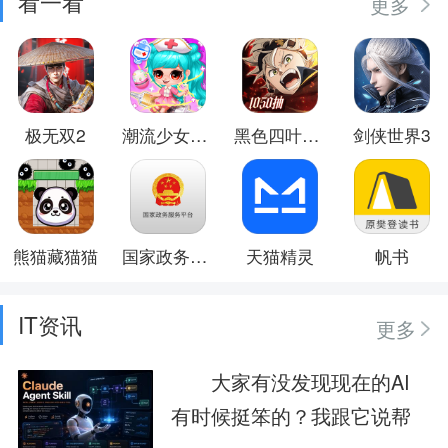
看一看
更多
极无双2
潮流少女日常换装
黑色四叶草 魔法帝之道
剑侠世界3
熊猫藏猫猫
国家政务服务平台
天猫精灵
帆书
IT资讯
更多
大家有没发现现在的AI
有时候挺笨的？我跟它说帮