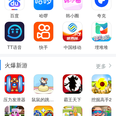
百度
哈啰
韩小圈
夸克
TT语音
快手
中国移动
埋堆堆
火爆新游
更多
压力发泄器
鼠鼠的跳跃冒险
霸王天下
挖掘高手2