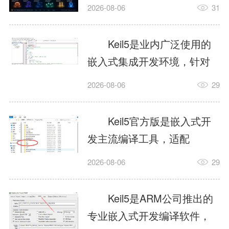
我订个明天早上的闹钟，它
2026-08-06
31
顶多回一段好的。为什么会
这样？因为AI，就是个只会
Keil5是业内广泛使用的
耍嘴皮子的书呆子。它脑子
嵌入式集成开发环境，针对
里有海量知识，但没有真正
ARM、51内核单片机提供编
2026-08-06
29
激发出来实力。而
译、调试、仿真一体化能
AgentSkill，就是给AI大脑装
力，代码编译稳定，调试工
Keil5官方版是嵌入式开
上的一双机械手，它真的能
具成熟，大量开源项目基于
发主流编译工具，适配
解决很多问题。1什么是
该平台开发。新项目需要单
STM32、51单片机等多款芯
AgentSkillSkill指...
2026-08-06
29
独下载对应芯片支持包，新
片，编辑器功能完善，支持
手配置难度较高，正版商业
在线调试、代码仿真，兼容
Keil5是ARM公司推出的
授权费用不菲，未授权版本
众多厂商芯片安装包。软件
专业嵌入式开发编译软件，
存在程序容量限制，适合硬
需要手动添加器件库，初次