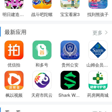
明日建造大师
战斗吧陀螺
宝宝看家3
找到熊孩子
最新应用
更多
优信拍
和多号
贵州公安
山姆会员商店
枫以视频
天府市民云
Shark Wear
药房网商城