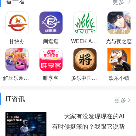
看一看
更多
甘快办
闽逛逛
WEEK AQUA
光与夜之恋
解压乐园模拟器
唯享客
多乐中国象棋
欢乐小镇
IT资讯
更多
大家有没发现现在的AI
有时候挺笨的？我跟它说帮