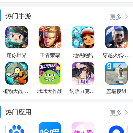
热门手游
更多
迷你世界
王者荣耀
地铁跑酷
穿越火线-枪战王者
植物大战僵尸2
球球大作战
纳萨力克之王
盖瑞模组
热门应用
更多