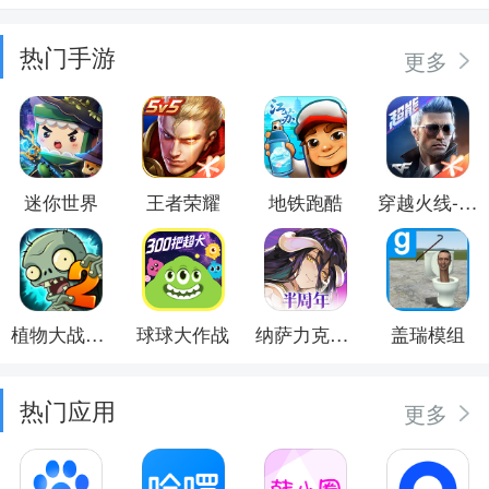
热门手游
更多
迷你世界
王者荣耀
地铁跑酷
穿越火线-枪战王者
植物大战僵尸2
球球大作战
纳萨力克之王
盖瑞模组
热门应用
更多