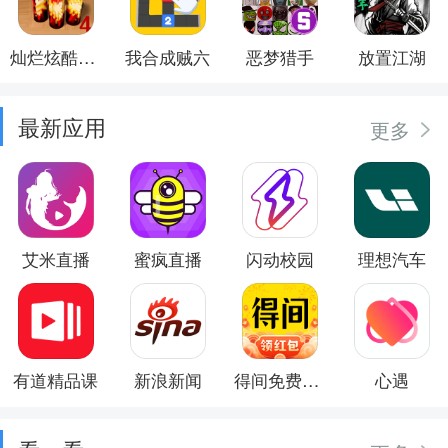
灿烂炫酷模拟器
我合成贼六
恶梦猎手
放置江湖
最新应用
更多
艾米直播
蜜疯直播
闪动校园
理想汽车
有道精品课
新浪新闻
得间免费小说
心遇