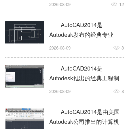
工具，主打稳定2D施工图绘
2026-08-09
12
制与轻量化三维建模，适配
建筑、机械、室内、市政多
AutoCAD2014是
行业工程设计。版本新增图
Autodesk发布的经典专业
纸标签页、实景地理地图、
CAD制图设计软件，是工程
2026-08-09
8
协同设计交流模块，优化命
设计领域使用率极高的老牌
令行智能纠错与图层批量管
绘图工具。软件专注精准二
AutoCAD2014是
理，支持Win8触屏操作、点
维绘图、图纸编辑、参数化
Autodesk推出的经典工程制
云扫描数据导入，兼容各类
设计及基础三维建模，广泛
图设计软件，主打高效精准
DWG图纸格式，文件互通...
2026-08-09
8
应用于建筑设计、机械制
的二维工程绘图与基础三维
造、土木工程、室内设计等
建模作业，适配建筑、机
AutoCAD2014是由美国
多个行业。软件优化绘图流
械、市政、室内设计等多行
Autodesk公司推出的计算机
畅度与文件兼容性，支持参
业场景。软件优化运行机制