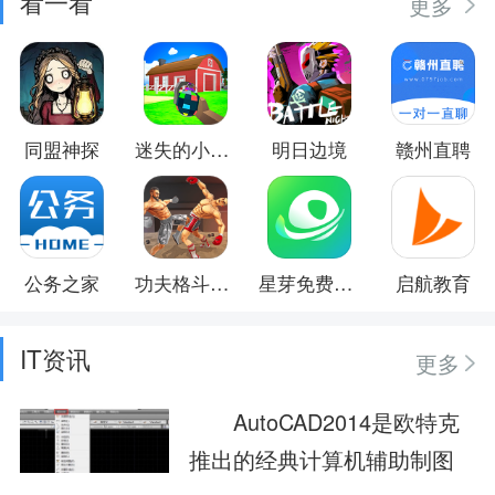
看一看
更多
同盟神探
迷失的小世界
明日边境
赣州直聘
公务之家
功夫格斗大师
星芽免费短剧
启航教育
IT资讯
更多
AutoCAD2014是欧特克
推出的经典计算机辅助制图