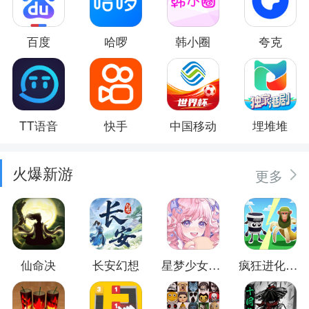
百度
哈啰
韩小圈
夸克
TT语音
快手
中国移动
埋堆堆
火爆新游
更多
仙命决
长安幻想
星梦少女换装
疯狂进化防卫战