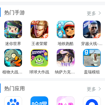
热门手游
更多
迷你世界
王者荣耀
地铁跑酷
穿越火线-枪战王者
植物大战僵尸2
球球大作战
纳萨力克之王
盖瑞模组
热门应用
更多