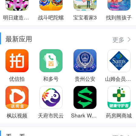
明日建造大师
战斗吧陀螺
宝宝看家3
找到熊孩子
最新应用
更多
优信拍
和多号
贵州公安
山姆会员商店
枫以视频
天府市民云
Shark Wear
药房网商城