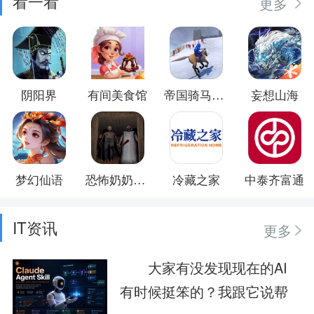
看一看
更多
阴阳界
有间美食馆
帝国骑马砍杀
妄想山海
梦幻仙语
恐怖奶奶惊魂夜
冷藏之家
中泰齐富通
IT资讯
更多
大家有没发现现在的AI
有时候挺笨的？我跟它说帮