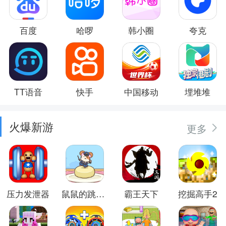
百度
哈啰
韩小圈
夸克
TT语音
快手
中国移动
埋堆堆
火爆新游
更多
压力发泄器
鼠鼠的跳跃冒险
霸王天下
挖掘高手2