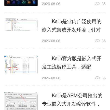
我订个明天早上的闹钟，它
2026-08-06
35
顶多回一段好的。为什么会
这样？因为AI，就是个只会
Keil5是业内广泛使用的
耍嘴皮子的书呆子。它脑子
嵌入式集成开发环境，针对
里有海量知识，但没有真正
ARM、51内核单片机提供编
2026-08-06
36
激发出来实力。而
译、调试、仿真一体化能
AgentSkill，就是给AI大脑装
力，代码编译稳定，调试工
Keil5官方版是嵌入式开
上的一双机械手，它真的能
具成熟，大量开源项目基于
发主流编译工具，适配
解决很多问题。1什么是
该平台开发。新项目需要单
STM32、51单片机等多款芯
AgentSkillSkill指...
2026-08-06
35
独下载对应芯片支持包，新
片，编辑器功能完善，支持
手配置难度较高，正版商业
在线调试、代码仿真，兼容
Keil5是ARM公司推出的
授权费用不菲，未授权版本
众多厂商芯片安装包。软件
专业嵌入式开发编译软件，
存在程序容量限制，适合硬
需要手动添加器件库，初次