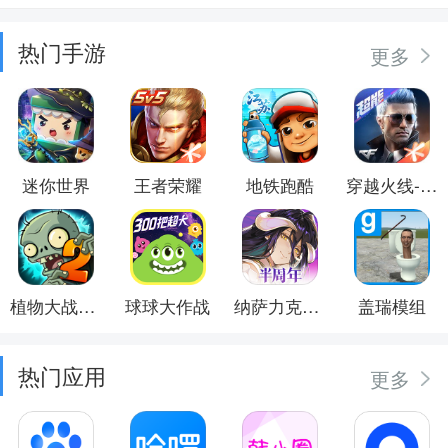
热门手游
更多
迷你世界
王者荣耀
地铁跑酷
穿越火线-枪战王者
植物大战僵尸2
球球大作战
纳萨力克之王
盖瑞模组
热门应用
更多