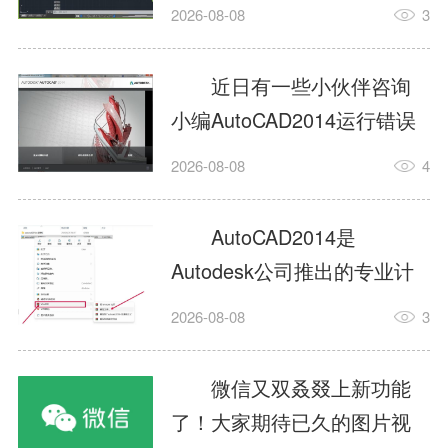
填充?今日为你们带来的文章
2026-08-08
3
是关于AutoCAD2014如何使
用图案填充的内容，还有不
近日有一些小伙伴咨询
清楚小伙伴和小编一起去学
小编AutoCAD2014运行错误
习一下吧。1.打开
怎么办?下面就为大家带来了
2026-08-08
4
AutoCAD2014这款软件，进
AutoCAD2014运行错误怎么
入AutoCAD2014的操作界
办的解决方法，有需要的小
AutoCAD2014是
面，如图所示：2.在该界面内
伙伴可以来了解了解哦。1.打
Autodesk公司推出的专业计
找到矩形选项，如图所示：3.
开控制面板，选择
算机辅助设计（CAD）软
点击矩...
2026-08-08
3
AutodeskAutoCAD2014。2.
件，广泛应用于机械、电
等AutodeskAutoCAD2014的
子、建筑、服装等多个工程
微信又双叒叕上新功能
安装程序加载完毕。3.选择添
与设计领域。作为行业标准
了！大家期待已久的图片视
加/...
工具之一，它提供了强大的