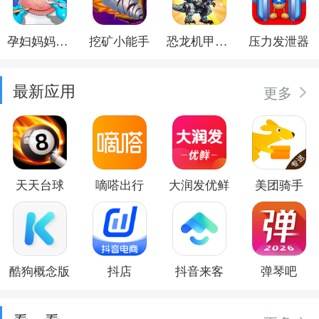
孕妇妈妈日记
挖矿小能手
恐龙机甲射手
压力发泄器
最新应用
更多
天天台球
嘀嗒出行
大润发优鲜
美团骑手
酷狗概念版
抖店
抖音来客
弹琴吧