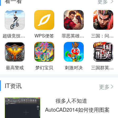
看一看
更多
超级竞技世界
WPS便签
罪恶英雄都市
三国：问鼎山河
最高警戒
梦幻宝贝
刺激对决
三国群英传-争霸
IT资讯
更多
很多人不知道
AutoCAD2014如何使用图案