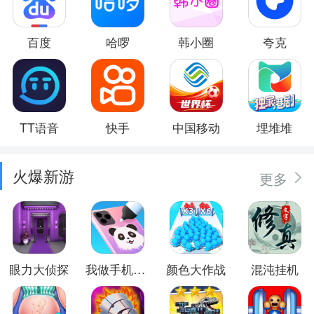
百度
哈啰
韩小圈
夸克
TT语音
快手
中国移动
埋堆堆
火爆新游
更多
眼力大侦探
我做手机壳特好看
颜色大作战
混沌挂机