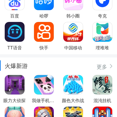
百度
哈啰
韩小圈
夸克
TT语音
快手
中国移动
埋堆堆
火爆新游
更多
眼力大侦探
我做手机壳特好看
颜色大作战
混沌挂机