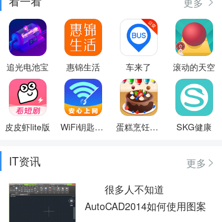
看一看
更多
追光电池宝
惠锦生活
车来了
滚动的天空
皮皮虾lite版
WiFi钥匙全能连
蛋糕烹饪小屋
SKG健康
IT资讯
更多
很多人不知道
AutoCAD2014如何使用图案