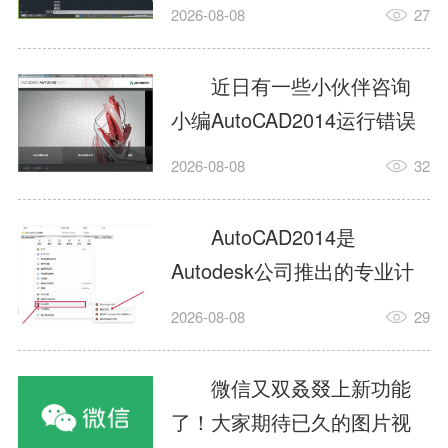
填充?今日为你们带来的文章
2026-08-08
27
是关于AutoCAD2014如何使
用图案填充的内容，还有不
近日有一些小伙伴咨询
清楚小伙伴和小编一起去学
小编AutoCAD2014运行错误
习一下吧。1.打开
怎么办?下面就为大家带来了
2026-08-08
32
AutoCAD2014这款软件，进
AutoCAD2014运行错误怎么
入AutoCAD2014的操作界
办的解决方法，有需要的小
AutoCAD2014是
面，如图所示：2.在该界面内
伙伴可以来了解了解哦。1.打
Autodesk公司推出的专业计
找到矩形选项，如图所示：3.
开控制面板，选择
算机辅助设计（CAD）软
点击矩...
2026-08-08
29
AutodeskAutoCAD2014。2.
件，广泛应用于机械、电
等AutodeskAutoCAD2014的
子、建筑、服装等多个工程
微信又双叒叕上新功能
安装程序加载完毕。3.选择添
与设计领域。作为行业标准
了！大家期待已久的图片视
加/...
工具之一，它提供了强大的