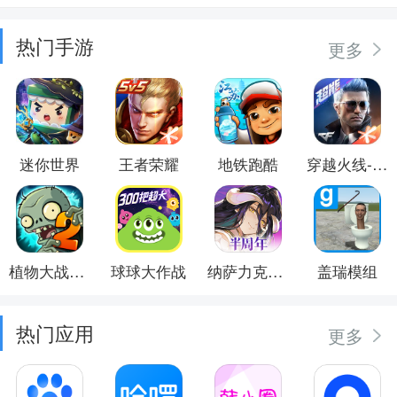
热门手游
更多
迷你世界
王者荣耀
地铁跑酷
穿越火线-枪战王者
植物大战僵尸2
球球大作战
纳萨力克之王
盖瑞模组
热门应用
更多