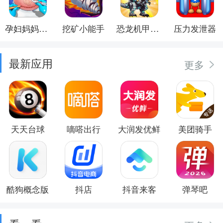
孕妇妈妈日记
挖矿小能手
恐龙机甲射手
压力发泄器
最新应用
更多
天天台球
嘀嗒出行
大润发优鲜
美团骑手
酷狗概念版
抖店
抖音来客
弹琴吧