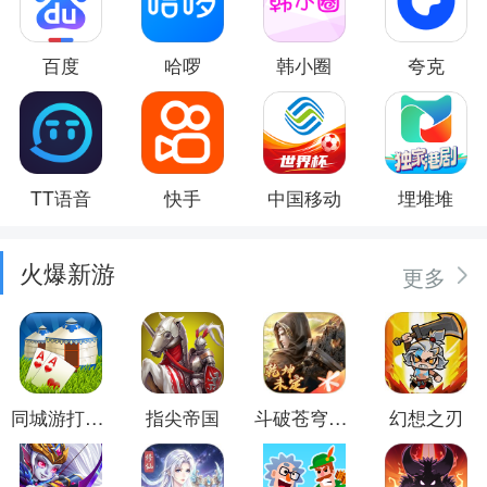
百度
哈啰
韩小圈
夸克
TT语音
快手
中国移动
埋堆堆
火爆新游
更多
同城游打大尖
指尖帝国
斗破苍穹：异火重燃
幻想之刃