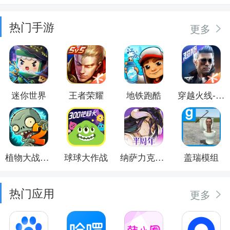
热门手游
更多
迷你世界
王者荣耀
地铁跑酷
穿越火线-枪战王者
植物大战僵尸2
球球大作战
纳萨力克之王
盖瑞模组
热门应用
更多