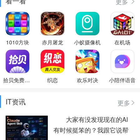
看一看
更多
1010方块
赤月屠龙
小蚁摄像机
在机场
拾贝免费小说
织恋
欢乐对决
小陪伴语音
IT资讯
更多
大家有没发现现在的AI
有时候挺笨的？我跟它说帮