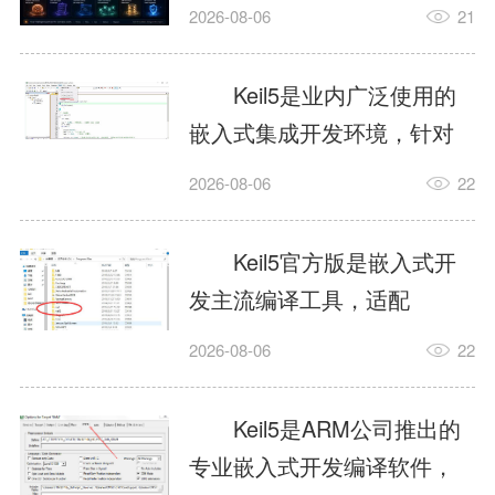
我订个明天早上的闹钟，它
2026-08-06
21
顶多回一段好的。为什么会
这样？因为AI，就是个只会
Keil5是业内广泛使用的
耍嘴皮子的书呆子。它脑子
嵌入式集成开发环境，针对
里有海量知识，但没有真正
ARM、51内核单片机提供编
2026-08-06
22
激发出来实力。而
译、调试、仿真一体化能
AgentSkill，就是给AI大脑装
力，代码编译稳定，调试工
Keil5官方版是嵌入式开
上的一双机械手，它真的能
具成熟，大量开源项目基于
发主流编译工具，适配
解决很多问题。1什么是
该平台开发。新项目需要单
STM32、51单片机等多款芯
AgentSkillSkill指...
2026-08-06
22
独下载对应芯片支持包，新
片，编辑器功能完善，支持
手配置难度较高，正版商业
在线调试、代码仿真，兼容
Keil5是ARM公司推出的
授权费用不菲，未授权版本
众多厂商芯片安装包。软件
专业嵌入式开发编译软件，
存在程序容量限制，适合硬
需要手动添加器件库，初次