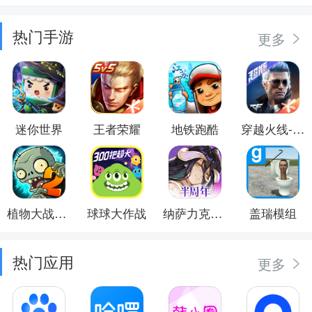
热门手游
更多
迷你世界
王者荣耀
地铁跑酷
穿越火线-枪战王者
植物大战僵尸2
球球大作战
纳萨力克之王
盖瑞模组
热门应用
更多