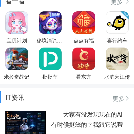
看一看
更多
宝贝计划
秘境消除故事
点点有福
喜行约车
米拉奇战记
批批车
看东方
水浒宋江传
IT资讯
更多
大家有没发现现在的AI
有时候挺笨的？我跟它说帮