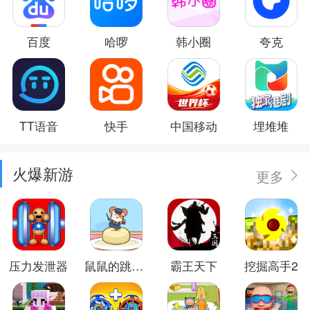
百度
哈啰
韩小圈
夸克
TT语音
快手
中国移动
埋堆堆
火爆新游
更多
压力发泄器
鼠鼠的跳跃冒险
霸王天下
挖掘高手2