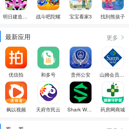
明日建造大师
战斗吧陀螺
宝宝看家3
找到熊孩子
最新应用
更多
优信拍
和多号
贵州公安
山姆会员商店
枫以视频
天府市民云
Shark Wear
药房网商城