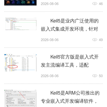
我订个明天早上的闹钟，它
2026-08-06
46
顶多回一段好的。为什么会
这样？因为AI，就是个只会
Keil5是业内广泛使用的
耍嘴皮子的书呆子。它脑子
嵌入式集成开发环境，针对
里有海量知识，但没有真正
ARM、51内核单片机提供编
2026-08-06
49
激发出来实力。而
译、调试、仿真一体化能
AgentSkill，就是给AI大脑装
力，代码编译稳定，调试工
Keil5官方版是嵌入式开
上的一双机械手，它真的能
具成熟，大量开源项目基于
发主流编译工具，适配
解决很多问题。1什么是
该平台开发。新项目需要单
STM32、51单片机等多款芯
AgentSkillSkill指...
2026-08-06
50
独下载对应芯片支持包，新
片，编辑器功能完善，支持
手配置难度较高，正版商业
在线调试、代码仿真，兼容
Keil5是ARM公司推出的
授权费用不菲，未授权版本
众多厂商芯片安装包。软件
专业嵌入式开发编译软件，
存在程序容量限制，适合硬
需要手动添加器件库，初次