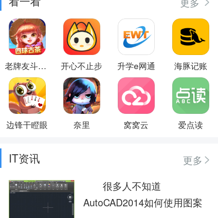
看一看
更多
老牌友斗地主
开心不止步
升学e网通
海豚记账
边锋干瞪眼
奈里
窝窝云
爱点读
IT资讯
更多
很多人不知道
AutoCAD2014如何使用图案