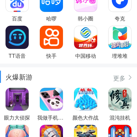
百度
哈啰
韩小圈
夸克
TT语音
快手
中国移动
埋堆堆
火爆新游
更多
眼力大侦探
我做手机壳特好看
颜色大作战
混沌挂机