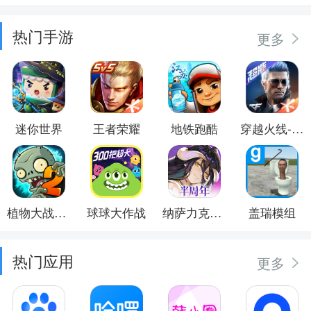
热门手游
更多
迷你世界
王者荣耀
地铁跑酷
穿越火线-枪战王者
植物大战僵尸2
球球大作战
纳萨力克之王
盖瑞模组
热门应用
更多