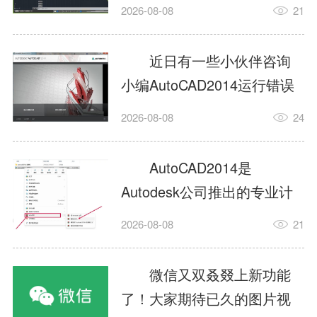
填充?今日为你们带来的文章
2026-08-08
21
是关于AutoCAD2014如何使
用图案填充的内容，还有不
近日有一些小伙伴咨询
清楚小伙伴和小编一起去学
小编AutoCAD2014运行错误
习一下吧。1.打开
怎么办?下面就为大家带来了
2026-08-08
24
AutoCAD2014这款软件，进
AutoCAD2014运行错误怎么
入AutoCAD2014的操作界
办的解决方法，有需要的小
AutoCAD2014是
面，如图所示：2.在该界面内
伙伴可以来了解了解哦。1.打
Autodesk公司推出的专业计
找到矩形选项，如图所示：3.
开控制面板，选择
算机辅助设计（CAD）软
点击矩...
2026-08-08
21
AutodeskAutoCAD2014。2.
件，广泛应用于机械、电
等AutodeskAutoCAD2014的
子、建筑、服装等多个工程
微信又双叒叕上新功能
安装程序加载完毕。3.选择添
与设计领域。作为行业标准
了！大家期待已久的图片视
加/...
工具之一，它提供了强大的