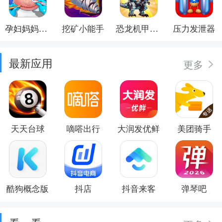
孕妇妈妈日记
挖矿小能手
恐龙机甲射手
压力发泄器
最新应用
更多
天天台球
嘀嗒出行
大润发优鲜
美团骑手
酷狗概念版
抖店
抖音来客
弹琴吧