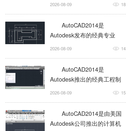
工具，主打稳定2D施工图绘
2026-08-09
18
制与轻量化三维建模，适配
建筑、机械、室内、市政多
AutoCAD2014是
行业工程设计。版本新增图
Autodesk发布的经典专业
纸标签页、实景地理地图、
CAD制图设计软件，是工程
2026-08-09
14
协同设计交流模块，优化命
设计领域使用率极高的老牌
令行智能纠错与图层批量管
绘图工具。软件专注精准二
AutoCAD2014是
理，支持Win8触屏操作、点
维绘图、图纸编辑、参数化
Autodesk推出的经典工程制
云扫描数据导入，兼容各类
设计及基础三维建模，广泛
图设计软件，主打高效精准
DWG图纸格式，文件互通...
2026-08-09
15
应用于建筑设计、机械制
的二维工程绘图与基础三维
造、土木工程、室内设计等
建模作业，适配建筑、机
AutoCAD2014是由美国
多个行业。软件优化绘图流
械、市政、室内设计等多行
Autodesk公司推出的计算机
畅度与文件兼容性，支持参
业场景。软件优化运行机制