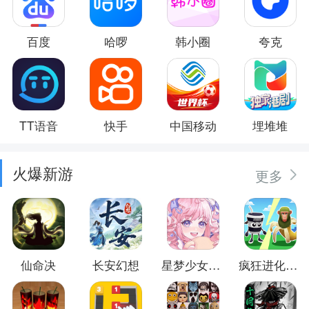
百度
哈啰
韩小圈
夸克
TT语音
快手
中国移动
埋堆堆
火爆新游
更多
仙命决
长安幻想
星梦少女换装
疯狂进化防卫战