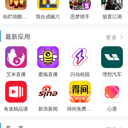
灿烂炫酷模拟器
我合成贼六
恶梦猎手
放置江湖
最新应用
更多
艾米直播
蜜疯直播
闪动校园
理想汽车
有道精品课
新浪新闻
得间免费小说
心遇