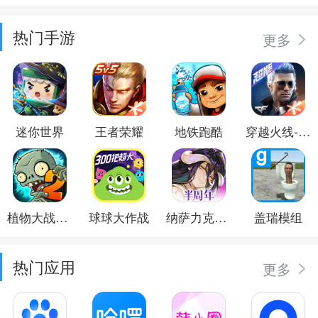
热门手游
更多
迷你世界
王者荣耀
地铁跑酷
穿越火线-枪战王者
植物大战僵尸2
球球大作战
纳萨力克之王
盖瑞模组
热门应用
更多