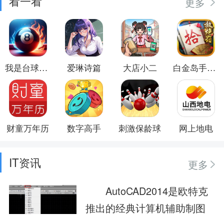
看一看
更多
我是台球大师
爱琳诗篇
大店小二
白金岛手游放炮罚
财童万年历
数字高手
刺激保龄球
网上地电
IT资讯
更多
AutoCAD2014是欧特克
推出的经典计算机辅助制图