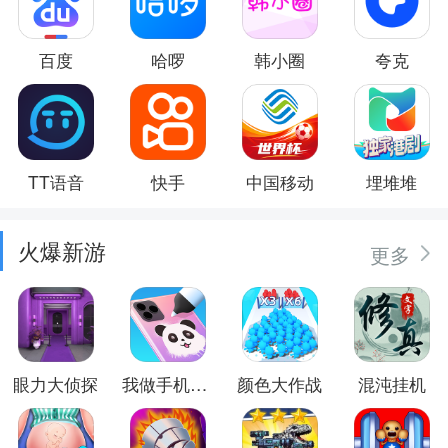
百度
哈啰
韩小圈
夸克
TT语音
快手
中国移动
埋堆堆
火爆新游
更多
眼力大侦探
我做手机壳特好看
颜色大作战
混沌挂机