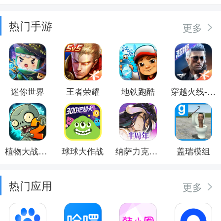
热门手游
更多
迷你世界
王者荣耀
地铁跑酷
穿越火线-枪战王者
植物大战僵尸2
球球大作战
纳萨力克之王
盖瑞模组
热门应用
更多