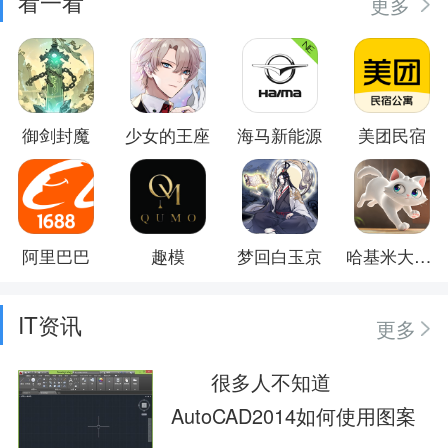
看一看
更多
御剑封魔
少女的王座
海马新能源
美团民宿
阿里巴巴
趣模
梦回白玉京
哈基米大冒险
IT资讯
更多
很多人不知道
AutoCAD2014如何使用图案