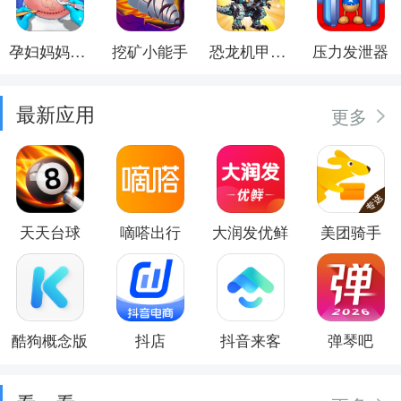
孕妇妈妈日记
挖矿小能手
恐龙机甲射手
压力发泄器
最新应用
更多
天天台球
嘀嗒出行
大润发优鲜
美团骑手
酷狗概念版
抖店
抖音来客
弹琴吧