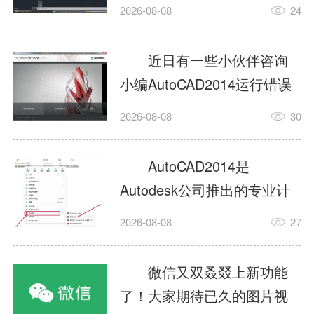
填充?今日为你们带来的文章
2026-08-08
24
是关于AutoCAD2014如何使
用图案填充的内容，还有不
近日有一些小伙伴咨询
清楚小伙伴和小编一起去学
小编AutoCAD2014运行错误
习一下吧。1.打开
怎么办?下面就为大家带来了
2026-08-08
30
AutoCAD2014这款软件，进
AutoCAD2014运行错误怎么
入AutoCAD2014的操作界
办的解决方法，有需要的小
AutoCAD2014是
面，如图所示：2.在该界面内
伙伴可以来了解了解哦。1.打
Autodesk公司推出的专业计
找到矩形选项，如图所示：3.
开控制面板，选择
算机辅助设计（CAD）软
点击矩...
2026-08-08
27
AutodeskAutoCAD2014。2.
件，广泛应用于机械、电
等AutodeskAutoCAD2014的
子、建筑、服装等多个工程
微信又双叒叕上新功能
安装程序加载完毕。3.选择添
与设计领域。作为行业标准
了！大家期待已久的图片视
加/...
工具之一，它提供了强大的