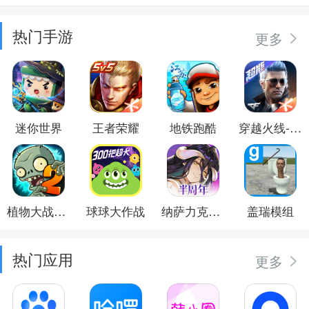
热门手游
更多
迷你世界
王者荣耀
地铁跑酷
穿越火线-枪战王者
植物大战僵尸2
球球大作战
纳萨力克之王
盖瑞模组
热门应用
更多