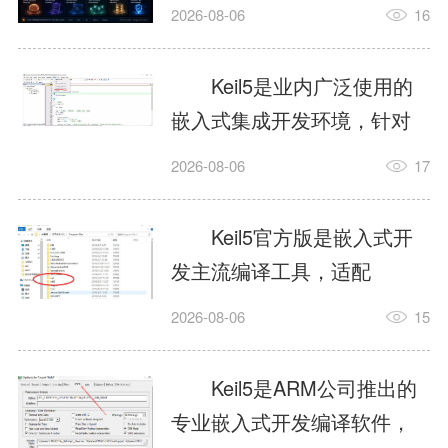
我订个明天早上的闹钟，它
2026-08-06
16
顶多回一段好的。为什么会
这样？因为AI，就是个只会
Keil5是业内广泛使用的
耍嘴皮子的书呆子。它脑子
嵌入式集成开发环境，针对
里有海量知识，但没有真正
ARM、51内核单片机提供编
2026-08-06
17
激发出来实力。而
译、调试、仿真一体化能
AgentSkill，就是给AI大脑装
力，代码编译稳定，调试工
Keil5官方版是嵌入式开
上的一双机械手，它真的能
具成熟，大量开源项目基于
发主流编译工具，适配
解决很多问题。1什么是
该平台开发。新项目需要单
STM32、51单片机等多款芯
AgentSkillSkill指...
2026-08-06
15
独下载对应芯片支持包，新
片，编辑器功能完善，支持
手配置难度较高，正版商业
在线调试、代码仿真，兼容
Keil5是ARM公司推出的
授权费用不菲，未授权版本
众多厂商芯片安装包。软件
专业嵌入式开发编译软件，
存在程序容量限制，适合硬
需要手动添加器件库，初次