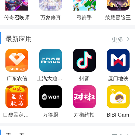
传奇召唤师
万象修真
弓箭手
荣耀冒险王
最新应用
更多
广东农信
上汽大通MAXUS
抖音
厦门地铁
口袋孟定耿马
万得厨
对椒约拍
BiBi Cam