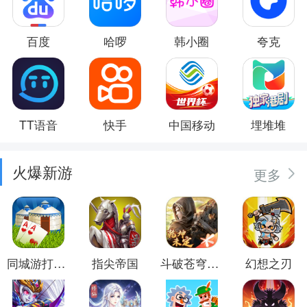
百度
哈啰
韩小圈
夸克
TT语音
快手
中国移动
埋堆堆
火爆新游
更多
同城游打大尖
指尖帝国
斗破苍穹：异火重燃
幻想之刃