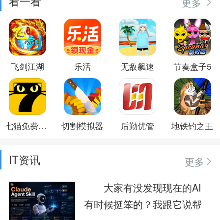
看一看
更多
飞剑江湖
乐活
无敌飙速
节奏盒子5
七猫免费小说
切割模拟器
后勤优管
地铁钓之王
IT资讯
更多
大家有没发现现在的AI
有时候挺笨的？我跟它说帮