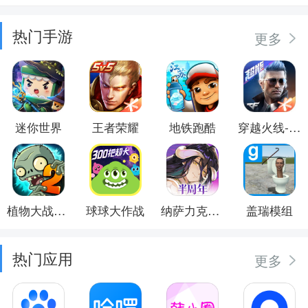
热门手游
更多
迷你世界
王者荣耀
地铁跑酷
穿越火线-枪战王者
植物大战僵尸2
球球大作战
纳萨力克之王
盖瑞模组
热门应用
更多