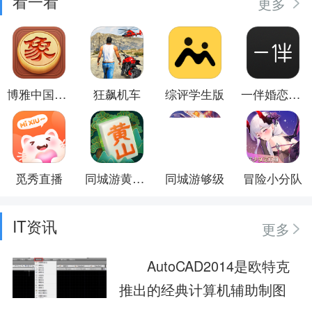
看一看
更多
博雅中国象棋
狂飙机车
综评学生版
一伴婚恋相亲
觅秀直播
同城游黄山麻将
同城游够级
冒险小分队
IT资讯
更多
AutoCAD2014是欧特克
推出的经典计算机辅助制图