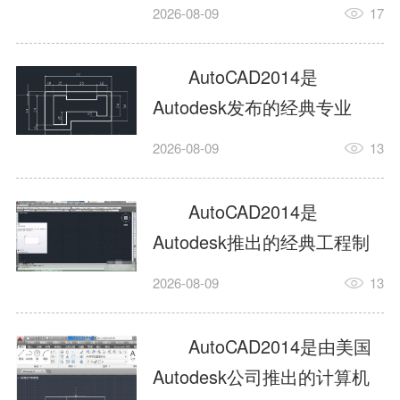
工具，主打稳定2D施工图绘
2026-08-09
17
制与轻量化三维建模，适配
建筑、机械、室内、市政多
AutoCAD2014是
行业工程设计。版本新增图
Autodesk发布的经典专业
纸标签页、实景地理地图、
CAD制图设计软件，是工程
2026-08-09
13
协同设计交流模块，优化命
设计领域使用率极高的老牌
令行智能纠错与图层批量管
绘图工具。软件专注精准二
AutoCAD2014是
理，支持Win8触屏操作、点
维绘图、图纸编辑、参数化
Autodesk推出的经典工程制
云扫描数据导入，兼容各类
设计及基础三维建模，广泛
图设计软件，主打高效精准
DWG图纸格式，文件互通...
2026-08-09
13
应用于建筑设计、机械制
的二维工程绘图与基础三维
造、土木工程、室内设计等
建模作业，适配建筑、机
AutoCAD2014是由美国
多个行业。软件优化绘图流
械、市政、室内设计等多行
Autodesk公司推出的计算机
畅度与文件兼容性，支持参
业场景。软件优化运行机制