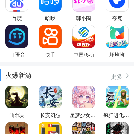
百度
哈啰
韩小圈
夸克
TT语音
快手
中国移动
埋堆堆
火爆新游
更多
仙命决
长安幻想
星梦少女换装
疯狂进化防卫战