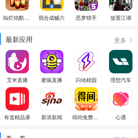
灿烂炫酷模拟器
我合成贼六
恶梦猎手
放置江湖
最新应用
更多
艾米直播
蜜疯直播
闪动校园
理想汽车
有道精品课
新浪新闻
得间免费小说
心遇