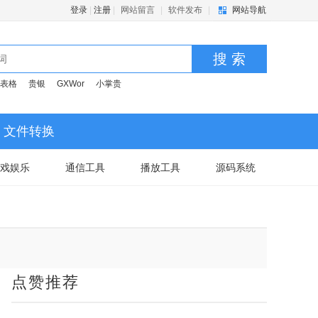
登录
|
注册
|
网站留言
|
软件发布
|
网站导航
搜 索
表格
贵银
GXWor
小掌贵
文件转换
戏娱乐
通信工具
播放工具
源码系统
点赞推荐