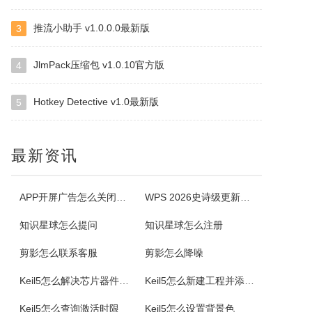
推流小助手 v1.0.0.0最新版
3
内存地址遍历工具
一个非常小巧实用的工具程序，内存地址遍历工具，特别是对程序员和学习系统级编程的朋友、系统安全的朋友等非常使用。该工具可以让你选择进程，可以查到基址、偏移、循环次数，地址增量等，还可以展示出十进制数、十六进制、单精度、双精度、UNICODE、ASCII等还可以选择过滤条件，非常不错，希望可以助您一臂之...
JlmPack压缩包 v1.0.10官方版
4
NovellNetWareRevisor
Hotkey Detective v1.0最新版
5
NovellNetwareRevisor允许你收取并储存服务器的描述信息，包括容器，用户组，用户，其间的关系层次，目录的读取权限，察看连上的用户和他们所打开的文件，断开不想要用户的连接，控制注册，建立关于对象结构的HTML报告，建立虚拟服务器，恢复目录结构以及拥有的权利等。
最新资讯
装机吧一键重装系统
装机吧一键重装系统是一款主打简单、高效的国产系统重装工具，尤其适合电脑新手使用。它的核心优势在于操作极其简化用户无需了解复杂的BIOS设置、驱动下载或系统激活步骤，通常只需在Windows环境下点击几下鼠标，软件就能自动完成从下载系统镜像到安装配置的全过程。它提供了多种主流Windows版本（如Wi...
APP开屏广告怎么关闭？3招彻底关闭跳转
WPS 2026史诗级更新！重构存储管理，深度融合AI应用
知识星球怎么提问
知识星球怎么注册
Multi Timer
剪影怎么联系客服
剪影怎么降噪
Multi-TimerUltimate是一个多个计时器的集合，或许是强大的定时器程序！此程序被为了满足要求苛刻的用户，在私人、专业和甚至科学的环境的要求。同时也是很容易和直观操作。
Keil5怎么解决芯片器件库找不到
Keil5怎么新建工程并添加汇编文件生成HEX文件
Raw
Keil5怎么查询激活时限
Keil5怎么设置背景色