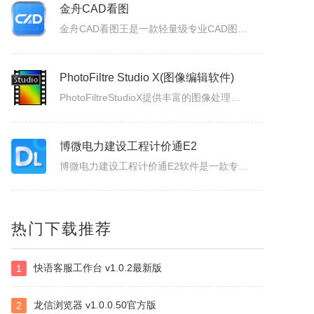
图片裁剪神器
图片裁剪专注于常用图片处理场景，提供图片裁剪、图片取色、图片分割、图片毛玻璃四项功能，所有操作在本地完成，帮助你更快处理图片素材、提取颜色、制作分块图片和柔化背景效果。图片裁剪：支持自由裁剪和常用比例裁剪，可在预览区直接拖拽选区，快速保留画面重点，并支持批量导出。图片取色：点击图片任意位置即可提取颜...
金舟CAD看图
金舟CAD看图王是一款轻量级专业CAD图纸浏览软件，专为高效查看CAD图纸打造。用户无需安装庞大昂贵的AutoCAD，即可快速便捷打开各类CAD文件，操作简单易用。软件广泛适用于建筑、机械、家居装饰装修及工程施工等多个行业，面向相关工程从业人员提供低成本、高效率的图纸查看方案！金舟CAD看图王软件功...
PhotoFiltre Studio X(图像编辑软件)
PhotoFiltreStudioX提供丰富的图像处理功能，可以在软件裁剪图像，直接降低图像尺寸，可以在软件添加图像滤镜，将图像转换艺术效果，将图像转换漫画效果，将图像转换浮雕效果，提供的滤镜类型还是非常丰富的，对于需要将本地图像转换风格的朋友很有帮助，PhotoFiltreStudioX软件也提供...
博微电力建设工程计价通E2
热门下载推荐
博微电力建设工程计价通E2软件是一款专门辅助造价人员编制电力建设工程概预算、施工图预算综合单价法、招投标、施工结算造价文件的软件产品。
快语客服工作台 v1.0.2最新版
1
Acronis Disk Director Server
AcronisDiskDirectorServer提供强有力的硬盘分割和硬盘管理保证你的服务器高效率地运行。产品使用Acronis的得奖技术上而建立管理分割和编辑硬盘驱动器。
龙信浏览器 v1.0.0.50官方版
2