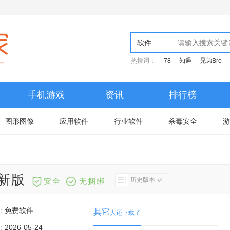
软件
热搜词：
78
知遇
兄弟Bro
手机游戏
资讯
排行榜
图形图像
应用软件
行业软件
杀毒安全
游
最新版
历史版本
安全
无捆绑
：
免费软件
其它
人还下载了
：
2026-05-24