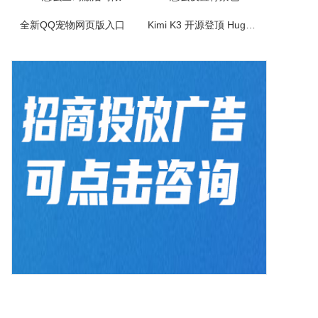
Raw专为需要处理相机照片和常规图片的用户设计，支持多种相机原始格式和常见图片格式的本地批量转换，同时提供智能压缩、图片拼接、照片信息查看等实用能力。所有核心处理都在本机完成，适合摄影整理、素材归档、图片瘦身和长图制作等场景。功能简介
全新QQ宠物网页版入口
Kimi K3 开源登顶 Hugging Face！如何免费使用？