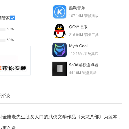
酷狗音乐
107.14M /音频播放
脑管家
QQ怀旧版
50%
216.94M /聊天工具
50%
Myth.Cool
112.16M /系统其它
9o0d鼠标连点器
44.18M /键盘鼠标
评论
以金庸老先生脍炙人口的武侠文学作品《天龙八部》为蓝本，
与再创造。