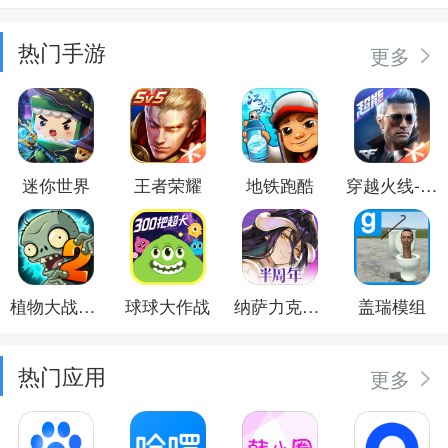
热门手游
更多
迷你世界
王者荣耀
地铁跑酷
穿越火线-枪战王者
植物大战僵尸2
球球大作战
纳萨力克之王
盖瑞模组
热门应用
更多