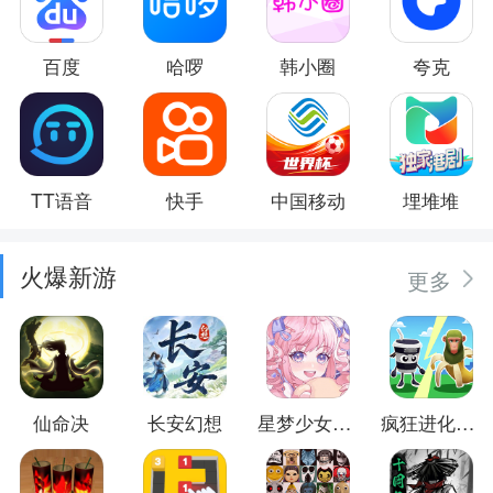
百度
哈啰
韩小圈
夸克
TT语音
快手
中国移动
埋堆堆
火爆新游
更多
仙命决
长安幻想
星梦少女换装
疯狂进化防卫战