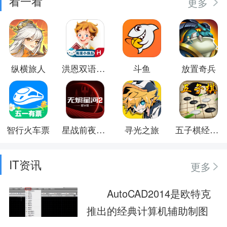
看一看
更多
纵横旅人
洪恩双语绘本
斗鱼
放置奇兵
智行火车票
星战前夜：无烬星河
寻光之旅
五子棋经典版
IT资讯
更多
AutoCAD2014是欧特克
推出的经典计算机辅助制图