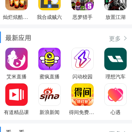
灿烂炫酷模拟器
我合成贼六
恶梦猎手
放置江湖
最新应用
更多
艾米直播
蜜疯直播
闪动校园
理想汽车
有道精品课
新浪新闻
得间免费小说
心遇