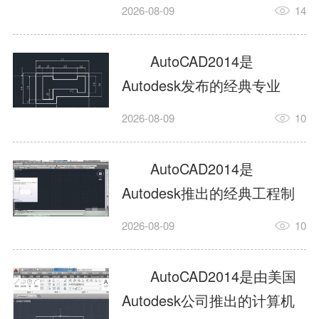
工具，主打稳定2D施工图绘
2026-08-09
14
制与轻量化三维建模，适配
建筑、机械、室内、市政多
AutoCAD2014是
行业工程设计。版本新增图
Autodesk发布的经典专业
纸标签页、实景地理地图、
CAD制图设计软件，是工程
2026-08-09
10
协同设计交流模块，优化命
设计领域使用率极高的老牌
令行智能纠错与图层批量管
绘图工具。软件专注精准二
AutoCAD2014是
理，支持Win8触屏操作、点
维绘图、图纸编辑、参数化
Autodesk推出的经典工程制
云扫描数据导入，兼容各类
设计及基础三维建模，广泛
图设计软件，主打高效精准
DWG图纸格式，文件互通...
2026-08-09
10
应用于建筑设计、机械制
的二维工程绘图与基础三维
造、土木工程、室内设计等
建模作业，适配建筑、机
AutoCAD2014是由美国
多个行业。软件优化绘图流
械、市政、室内设计等多行
Autodesk公司推出的计算机
畅度与文件兼容性，支持参
业场景。软件优化运行机制