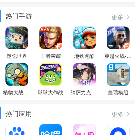
热门手游
更多
迷你世界
王者荣耀
地铁跑酷
穿越火线-枪战王者
植物大战僵尸2
球球大作战
纳萨力克之王
盖瑞模组
热门应用
更多