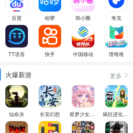
百度
哈啰
韩小圈
夸克
TT语音
快手
中国移动
埋堆堆
火爆新游
更多
仙命决
长安幻想
星梦少女换装
疯狂进化防卫战