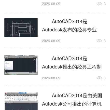
工具，主打稳定2D施工图绘
2026-08-09
3
制与轻量化三维建模，适配
建筑、机械、室内、市政多
AutoCAD2014是
行业工程设计。版本新增图
Autodesk发布的经典专业
纸标签页、实景地理地图、
CAD制图设计软件，是工程
2026-08-09
3
协同设计交流模块，优化命
设计领域使用率极高的老牌
令行智能纠错与图层批量管
绘图工具。软件专注精准二
AutoCAD2014是
理，支持Win8触屏操作、点
维绘图、图纸编辑、参数化
Autodesk推出的经典工程制
云扫描数据导入，兼容各类
设计及基础三维建模，广泛
图设计软件，主打高效精准
DWG图纸格式，文件互通...
2026-08-09
3
应用于建筑设计、机械制
的二维工程绘图与基础三维
造、土木工程、室内设计等
建模作业，适配建筑、机
AutoCAD2014是由美国
多个行业。软件优化绘图流
械、市政、室内设计等多行
Autodesk公司推出的计算机
畅度与文件兼容性，支持参
业场景。软件优化运行机制