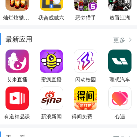
灿烂炫酷模拟器
我合成贼六
恶梦猎手
放置江湖
最新应用
更多
艾米直播
蜜疯直播
闪动校园
理想汽车
有道精品课
新浪新闻
得间免费小说
心遇