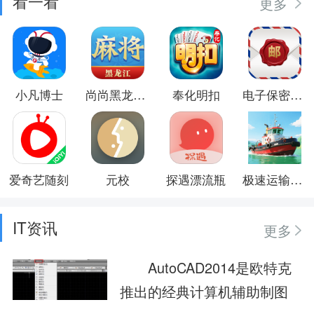
看一看
更多
小凡博士
尚尚黑龙江麻将
奉化明扣
电子保密挂号邮局系统
爱奇艺随刻
元校
探遇漂流瓶
极速运输英雄
IT资讯
更多
AutoCAD2014是欧特克
推出的经典计算机辅助制图