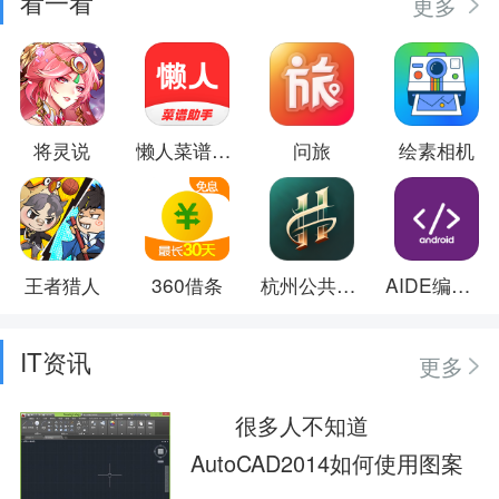
看一看
更多
将灵说
懒人菜谱助手
问旅
绘素相机
王者猎人
360借条
杭州公共交通
AIDE编译器
IT资讯
更多
很多人不知道
AutoCAD2014如何使用图案