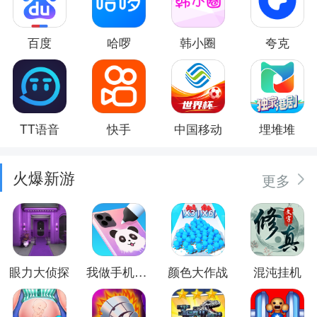
百度
哈啰
韩小圈
夸克
TT语音
快手
中国移动
埋堆堆
火爆新游
更多
眼力大侦探
我做手机壳特好看
颜色大作战
混沌挂机