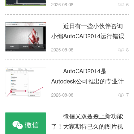
填充?今日为你们带来的文章
2026-08-08
6
是关于AutoCAD2014如何使
用图案填充的内容，还有不
近日有一些小伙伴咨询
清楚小伙伴和小编一起去学
小编AutoCAD2014运行错误
习一下吧。1.打开
怎么办?下面就为大家带来了
2026-08-08
8
AutoCAD2014这款软件，进
AutoCAD2014运行错误怎么
入AutoCAD2014的操作界
办的解决方法，有需要的小
AutoCAD2014是
面，如图所示：2.在该界面内
伙伴可以来了解了解哦。1.打
Autodesk公司推出的专业计
找到矩形选项，如图所示：3.
开控制面板，选择
算机辅助设计（CAD）软
点击矩...
2026-08-08
7
AutodeskAutoCAD2014。2.
件，广泛应用于机械、电
等AutodeskAutoCAD2014的
子、建筑、服装等多个工程
微信又双叒叕上新功能
安装程序加载完毕。3.选择添
与设计领域。作为行业标准
了！大家期待已久的图片视
加/...
工具之一，它提供了强大的