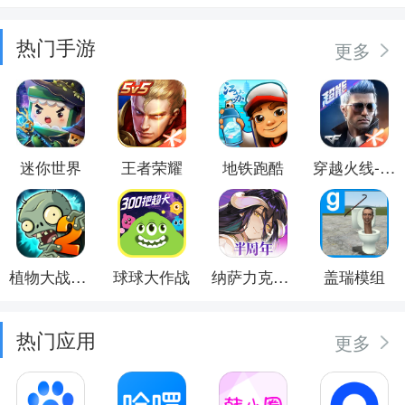
热门手游
更多
迷你世界
王者荣耀
地铁跑酷
穿越火线-枪战王者
植物大战僵尸2
球球大作战
纳萨力克之王
盖瑞模组
热门应用
更多