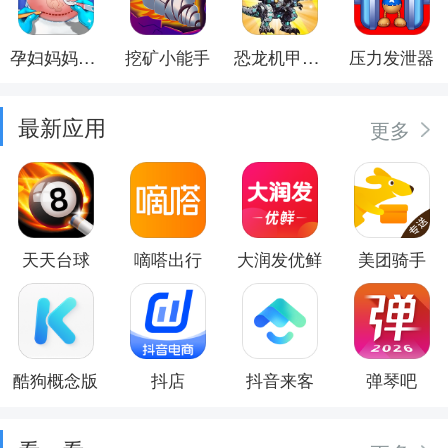
孕妇妈妈日记
挖矿小能手
恐龙机甲射手
压力发泄器
最新应用
更多
天天台球
嘀嗒出行
大润发优鲜
美团骑手
酷狗概念版
抖店
抖音来客
弹琴吧