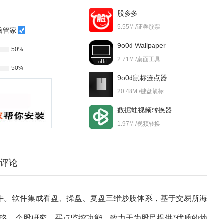
股多多
5.55M /证券股票
脑管家
9o0d Wallpaper
50%
2.71M /桌面工具
50%
9o0d鼠标连点器
20.48M /键盘鼠标
数据蛙视频转换器
1.97M /视频转换
评论
件。软件集成看盘、操盘、复盘三维炒股体系，基于交易所海
线策略、个股研究、买点监控功能，致力于为股民提供*优质的炒