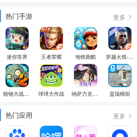
热门手游
更多
迷你世界
王者荣耀
地铁跑酷
穿越火线-枪战王者
植物大战僵尸2
球球大作战
纳萨力克之王
盖瑞模组
热门应用
更多