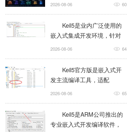
我订个明天早上的闹钟，它
2026-08-06
60
顶多回一段好的。为什么会
这样？因为AI，就是个只会
Keil5是业内广泛使用的
耍嘴皮子的书呆子。它脑子
嵌入式集成开发环境，针对
里有海量知识，但没有真正
ARM、51内核单片机提供编
2026-08-06
64
激发出来实力。而
译、调试、仿真一体化能
AgentSkill，就是给AI大脑装
力，代码编译稳定，调试工
Keil5官方版是嵌入式开
上的一双机械手，它真的能
具成熟，大量开源项目基于
发主流编译工具，适配
解决很多问题。1什么是
该平台开发。新项目需要单
STM32、51单片机等多款芯
AgentSkillSkill指...
2026-08-06
65
独下载对应芯片支持包，新
片，编辑器功能完善，支持
手配置难度较高，正版商业
在线调试、代码仿真，兼容
Keil5是ARM公司推出的
授权费用不菲，未授权版本
众多厂商芯片安装包。软件
专业嵌入式开发编译软件，
存在程序容量限制，适合硬
需要手动添加器件库，初次