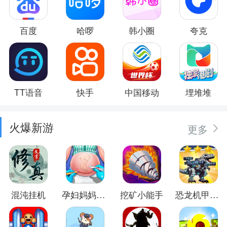
百度
哈啰
韩小圈
夸克
TT语音
快手
中国移动
埋堆堆
火爆新游
更多
混沌挂机
孕妇妈妈日记
挖矿小能手
恐龙机甲射手