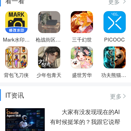
看一看
更多
Mark水印相机
枪战街区乱斗
三千幻世
PICOOC
背包飞刀侠
少年包青天
盛世芳华
功夫熊猫：神龙大侠
IT资讯
更多
大家有没发现现在的AI
有时候挺笨的？我跟它说帮