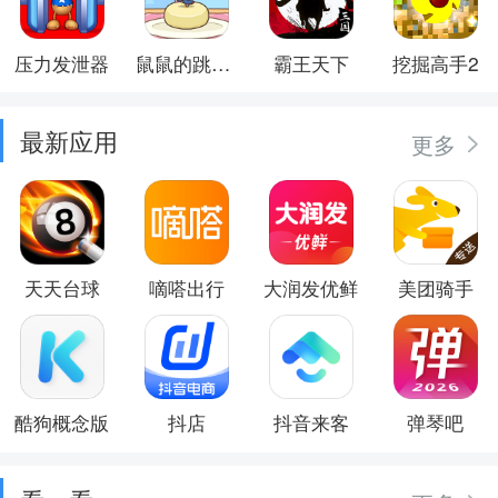
压力发泄器
鼠鼠的跳跃冒险
霸王天下
挖掘高手2
最新应用
更多
天天台球
嘀嗒出行
大润发优鲜
美团骑手
酷狗概念版
抖店
抖音来客
弹琴吧