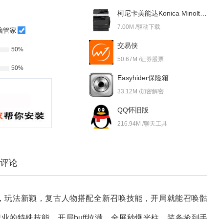
柯尼卡美能达Konica Minolta bizhub 227i 驱动
7.00M /驱动下载
脑管家
交易侠
50%
50.67M /证券股票
50%
Easyhider保险箱
33.12M /加密解密
QQ怀旧版
216.94M /聊天工具
评论
戏，玩法新颖，复古人物搭配全新召唤技能，开局就能召唤骷
业的特殊技能，开局buff拉满，全屏秒爆光柱，装备捡到手