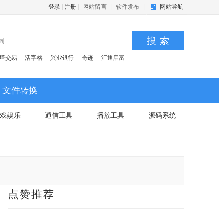
登录
|
注册
|
网站留言
|
软件发布
|
网站导航
搜 索
塔交易
活字格
兴业银行
奇迹
汇通启富
文件转换
戏娱乐
通信工具
播放工具
源码系统
点赞推荐