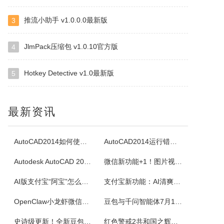
推流小助手 v1.0.0.0最新版
3
四块子
四块子又称走四块，是20世纪六七十年代流行语鲁西乡间地头的一个小游戏。棋盘由横竖各四条直线交叉构成，共16个棋点，双方各执四枚棋子区分敌我。对局时，棋子可沿直线每次移动一格，若己方两子与对方一子连成一线且线上无他子，则可吃掉该子，此规则称为小吃。当一方棋子被吃得只剩一枚时即为输。本软件将现实中的四块...
JlmPack压缩包 v1.0.10官方版
4
Hotkey Detective v1.0最新版
5
白金岛掼蛋
掼蛋是一种以华东为主，在淮安以及周边地区广为流传的扑克游戏，起源于江苏省淮安市，故又称淮安掼蛋，是由地方的扑克牌局跑得快和八十分发展演化而来。★★★游戏特色★★★经典掼蛋，正宗地道玩法劲爆体验，玩法多样超刺激组队PK，高手过招见真章电视独播，真人竞技挑战赛
最新资讯
腾讯桌球
《腾讯桌球》真人实时对战桌球手游，还原现实桌球玩法-8球、斯诺克、9球、血流玩法，简单流行的操作方式，绚丽的动画特效，配以真实的物理参数，精准的进球，激动人心的赛事。游戏设有1V1匹配、3人欢乐场、8人锦标赛、斯诺克、9球玩法、血流等玩法，玩家可以自由选择参与，并用自己精湛的技巧来获得丰厚的奖金。尖...
AutoCAD2014如何使用图案填充
AutoCAD2014运行错误怎么办
Autodesk AutoCAD 2014安装教程
微信新功能+1！图片视频合并功能来了
超级台球大师
AI版支付宝“阿宝”怎么用？右滑切换方法与内测邀请码获取指南
支付宝新功能：AI清爽版“阿宝”公测！
《超级台球大师》是一款能成为荣耀王者的桌球游戏，排位赛的玩法真的太！爽！啦！游戏还原了真实的8球和斯诺克玩法，简单易上手的操作方式，真实的物理反馈，配以炫酷的动画特效，加上激动人心的赛事。我们在线上为广大球友准备了一个丰富多彩的桌球竞技世界。
OpenClaw小龙虾微信接入教程：服务器部署、API Key配置
豆包与千问智能体7月15日下线！附3步完整数据备份与导出教程
佳能Canon imageFORCE C5150 驱动
史诗级更新！全新豆包视频通话功能来了
红色警戒2共和国之辉快捷键