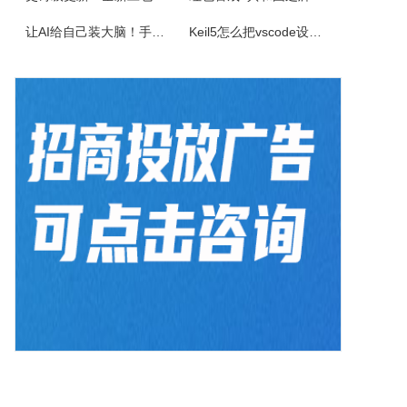
佳能CanonimageFORCEC5150数码复合机驱动下载版本：v.3.40发布日期：2026年7月3日适用于：Windows10/Windows11系统。
让AI给自己装大脑！手把手教你学会安装使用Agent Skill
Keil5怎么把vscode设置外部编辑器