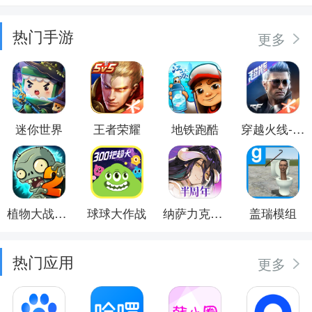
热门手游
更多
迷你世界
王者荣耀
地铁跑酷
穿越火线-枪战王者
植物大战僵尸2
球球大作战
纳萨力克之王
盖瑞模组
热门应用
更多