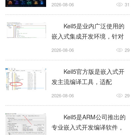
我订个明天早上的闹钟，它
2026-08-06
31
顶多回一段好的。为什么会
这样？因为AI，就是个只会
Keil5是业内广泛使用的
耍嘴皮子的书呆子。它脑子
嵌入式集成开发环境，针对
里有海量知识，但没有真正
ARM、51内核单片机提供编
2026-08-06
29
激发出来实力。而
译、调试、仿真一体化能
AgentSkill，就是给AI大脑装
力，代码编译稳定，调试工
Keil5官方版是嵌入式开
上的一双机械手，它真的能
具成熟，大量开源项目基于
发主流编译工具，适配
解决很多问题。1什么是
该平台开发。新项目需要单
STM32、51单片机等多款芯
AgentSkillSkill指...
2026-08-06
29
独下载对应芯片支持包，新
片，编辑器功能完善，支持
手配置难度较高，正版商业
在线调试、代码仿真，兼容
Keil5是ARM公司推出的
授权费用不菲，未授权版本
众多厂商芯片安装包。软件
专业嵌入式开发编译软件，
存在程序容量限制，适合硬
需要手动添加器件库，初次