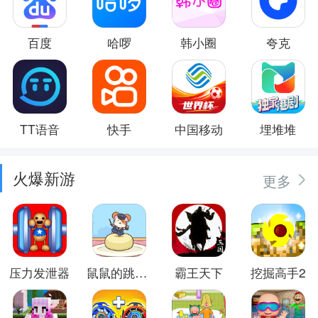
百度
哈啰
韩小圈
夸克
TT语音
快手
中国移动
埋堆堆
火爆新游
更多
压力发泄器
鼠鼠的跳跃冒险
霸王天下
挖掘高手2