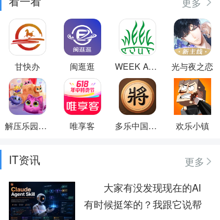
看一看
更多
甘快办
闽逛逛
WEEK AQUA
光与夜之恋
解压乐园模拟器
唯享客
多乐中国象棋
欢乐小镇
IT资讯
更多
大家有没发现现在的AI
有时候挺笨的？我跟它说帮