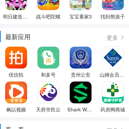
明日建造大师
战斗吧陀螺
宝宝看家3
找到熊孩子
最新应用
更多
优信拍
和多号
贵州公安
山姆会员商店
枫以视频
天府市民云
Shark Wear
药房网商城