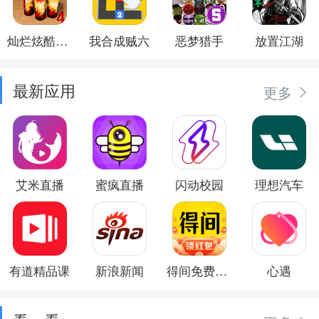
灿烂炫酷模拟器
我合成贼六
恶梦猎手
放置江湖
最新应用
更多
艾米直播
蜜疯直播
闪动校园
理想汽车
有道精品课
新浪新闻
得间免费小说
心遇