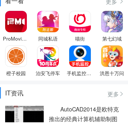
看一看
更多
ProMovie摄像机
同城私语
喵街
第七幻域
橙子校园
泊安飞停车
手机监控器远程看家
洪恩十万问
IT资讯
更多
AutoCAD2014是欧特克
推出的经典计算机辅助制图