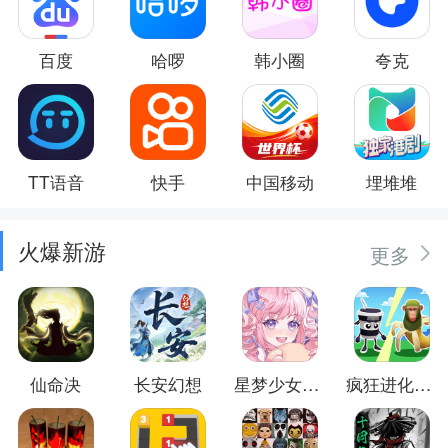
百度
哈啰
韩小圈
夸克
TT语音
快手
中国移动
埋堆堆
火爆新游
更多
仙命决
长安幻想
星梦少女换装
疯狂进化防卫战