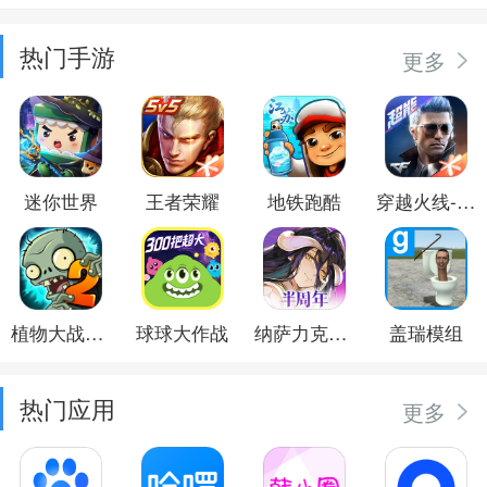
热门手游
更多
迷你世界
王者荣耀
地铁跑酷
穿越火线-枪战王者
植物大战僵尸2
球球大作战
纳萨力克之王
盖瑞模组
热门应用
更多