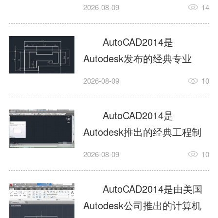
工具，主打稳定2D施工图绘
2026-08-09
14
制与轻量化三维建模，适配
建筑、机械、室内、市政多
AutoCAD2014是
行业工程设计。版本新增图
Autodesk发布的经典专业
纸标签页、实景地理地图、
CAD制图设计软件，是工程
2026-08-09
10
协同设计交流模块，优化命
设计领域使用率极高的老牌
令行智能纠错与图层批量管
绘图工具。软件专注精准二
AutoCAD2014是
理，支持Win8触屏操作、点
维绘图、图纸编辑、参数化
Autodesk推出的经典工程制
云扫描数据导入，兼容各类
设计及基础三维建模，广泛
图设计软件，主打高效精准
DWG图纸格式，文件互通...
2026-08-09
10
应用于建筑设计、机械制
的二维工程绘图与基础三维
造、土木工程、室内设计等
建模作业，适配建筑、机
AutoCAD2014是由美国
多个行业。软件优化绘图流
械、市政、室内设计等多行
Autodesk公司推出的计算机
畅度与文件兼容性，支持参
业场景。软件优化运行机制