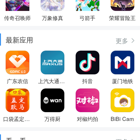
传奇召唤师
万象修真
弓箭手
荣耀冒险王
最新应用
更多
广东农信
上汽大通MAXUS
抖音
厦门地铁
口袋孟定耿马
万得厨
对椒约拍
BiBi Cam