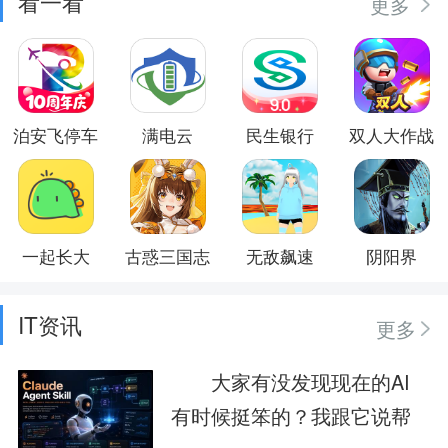
看一看
更多
泊安飞停车
满电云
民生银行
双人大作战
一起长大
古惑三国志
无敌飙速
阴阳界
IT资讯
更多
大家有没发现现在的AI
有时候挺笨的？我跟它说帮