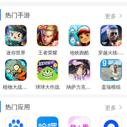
热门手游
更多
迷你世界
王者荣耀
地铁跑酷
穿越火线-枪战王者
植物大战僵尸2
球球大作战
纳萨力克之王
盖瑞模组
热门应用
更多