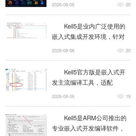
我订个明天早上的闹钟，它
2026-08-06
20
顶多回一段好的。为什么会
这样？因为AI，就是个只会
Keil5是业内广泛使用的
耍嘴皮子的书呆子。它脑子
嵌入式集成开发环境，针对
里有海量知识，但没有真正
ARM、51内核单片机提供编
2026-08-06
20
激发出来实力。而
译、调试、仿真一体化能
AgentSkill，就是给AI大脑装
力，代码编译稳定，调试工
Keil5官方版是嵌入式开
上的一双机械手，它真的能
具成熟，大量开源项目基于
发主流编译工具，适配
解决很多问题。1什么是
该平台开发。新项目需要单
STM32、51单片机等多款芯
AgentSkillSkill指...
2026-08-06
19
独下载对应芯片支持包，新
片，编辑器功能完善，支持
手配置难度较高，正版商业
在线调试、代码仿真，兼容
Keil5是ARM公司推出的
授权费用不菲，未授权版本
众多厂商芯片安装包。软件
专业嵌入式开发编译软件，
存在程序容量限制，适合硬
需要手动添加器件库，初次