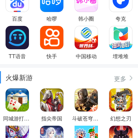
百度
哈啰
韩小圈
夸克
TT语音
快手
中国移动
埋堆堆
火爆新游
更多
同城游打大尖
指尖帝国
斗破苍穹：异火重燃
幻想之刃