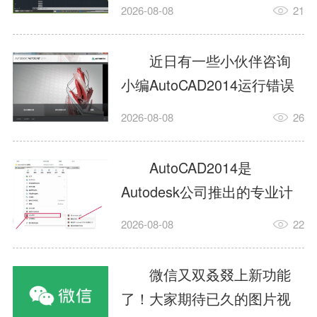
填充?今日为你们带来的文章
2026-08-08
21
是关于AutoCAD2014如何使
用图案填充的内容，还有不
近日有一些小伙伴咨询
清楚小伙伴和小编一起去学
小编AutoCAD2014运行错误
习一下吧。1.打开
怎么办?下面就为大家带来了
2026-08-08
26
AutoCAD2014这款软件，进
AutoCAD2014运行错误怎么
入AutoCAD2014的操作界
办的解决方法，有需要的小
AutoCAD2014是
面，如图所示：2.在该界面内
伙伴可以来了解了解哦。1.打
Autodesk公司推出的专业计
找到矩形选项，如图所示：3.
开控制面板，选择
算机辅助设计（CAD）软
点击矩...
2026-08-08
22
AutodeskAutoCAD2014。2.
件，广泛应用于机械、电
等AutodeskAutoCAD2014的
子、建筑、服装等多个工程
微信又双叒叕上新功能
安装程序加载完毕。3.选择添
与设计领域。作为行业标准
了！大家期待已久的图片视
加/...
工具之一，它提供了强大的