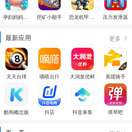
孕妇妈妈日记
挖矿小能手
恐龙机甲射手
压力发泄器
最新应用
更多
天天台球
嘀嗒出行
大润发优鲜
美团骑手
酷狗概念版
抖店
抖音来客
弹琴吧