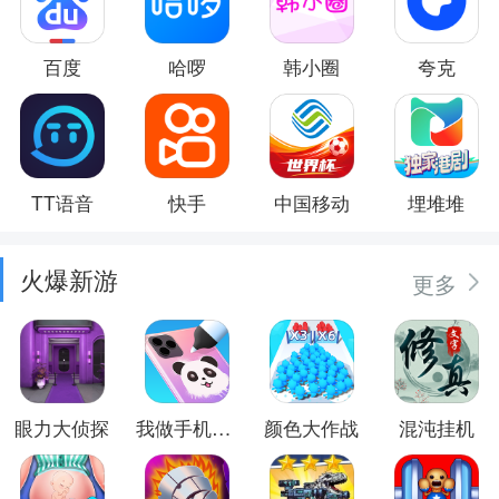
百度
哈啰
韩小圈
夸克
TT语音
快手
中国移动
埋堆堆
火爆新游
更多
眼力大侦探
我做手机壳特好看
颜色大作战
混沌挂机