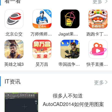
看一看
更多
北京公交
万师傅师傅版
Jagat果汁儿
跑跑卡丁车官方竞速版
英雄之城3
昊万昌
帝国战争时代
快手直播伴侣
IT资讯
更多
很多人不知道
AutoCAD2014如何使用图案