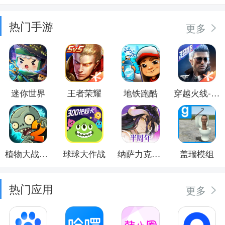
热门手游
更多
迷你世界
王者荣耀
地铁跑酷
穿越火线-枪战王者
植物大战僵尸2
球球大作战
纳萨力克之王
盖瑞模组
热门应用
更多