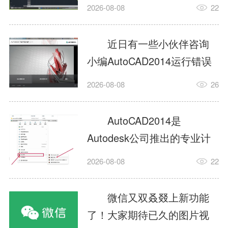
填充?今日为你们带来的文章
2026-08-08
22
是关于AutoCAD2014如何使
用图案填充的内容，还有不
近日有一些小伙伴咨询
清楚小伙伴和小编一起去学
小编AutoCAD2014运行错误
习一下吧。1.打开
怎么办?下面就为大家带来了
2026-08-08
26
AutoCAD2014这款软件，进
AutoCAD2014运行错误怎么
入AutoCAD2014的操作界
办的解决方法，有需要的小
AutoCAD2014是
面，如图所示：2.在该界面内
伙伴可以来了解了解哦。1.打
Autodesk公司推出的专业计
找到矩形选项，如图所示：3.
开控制面板，选择
算机辅助设计（CAD）软
点击矩...
2026-08-08
22
AutodeskAutoCAD2014。2.
件，广泛应用于机械、电
等AutodeskAutoCAD2014的
子、建筑、服装等多个工程
微信又双叒叕上新功能
安装程序加载完毕。3.选择添
与设计领域。作为行业标准
了！大家期待已久的图片视
加/...
工具之一，它提供了强大的