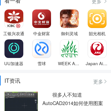
看一看
更多
工银兴农通
中金财富
御剑灵域
韶光相机
UU加速器
雪球
WEEK AQUA
Japan Airlines
IT资讯
更多
很多人不知道
AutoCAD2014如何使用图案