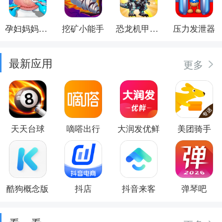
孕妇妈妈日记
挖矿小能手
恐龙机甲射手
压力发泄器
最新应用
更多
天天台球
嘀嗒出行
大润发优鲜
美团骑手
酷狗概念版
抖店
抖音来客
弹琴吧