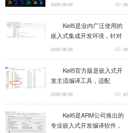
我订个明天早上的闹钟，它
2026-08-06
38
顶多回一段好的。为什么会
这样？因为AI，就是个只会
Keil5是业内广泛使用的
耍嘴皮子的书呆子。它脑子
嵌入式集成开发环境，针对
里有海量知识，但没有真正
ARM、51内核单片机提供编
2026-08-06
38
激发出来实力。而
译、调试、仿真一体化能
AgentSkill，就是给AI大脑装
力，代码编译稳定，调试工
Keil5官方版是嵌入式开
上的一双机械手，它真的能
具成熟，大量开源项目基于
发主流编译工具，适配
解决很多问题。1什么是
该平台开发。新项目需要单
STM32、51单片机等多款芯
AgentSkillSkill指...
2026-08-06
42
独下载对应芯片支持包，新
片，编辑器功能完善，支持
手配置难度较高，正版商业
在线调试、代码仿真，兼容
Keil5是ARM公司推出的
授权费用不菲，未授权版本
众多厂商芯片安装包。软件
专业嵌入式开发编译软件，
存在程序容量限制，适合硬
需要手动添加器件库，初次