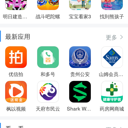
明日建造大师
战斗吧陀螺
宝宝看家3
找到熊孩子
最新应用
更多
优信拍
和多号
贵州公安
山姆会员商店
枫以视频
天府市民云
Shark Wear
药房网商城