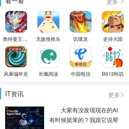
看一看
更多
奥特曼王者传奇
无敌推推乐
饥饿龙
史诗大陆
风暴编年史
长佩阅读
中国电信
B612咔叽
IT资讯
更多
大家有没发现现在的AI
有时候挺笨的？我跟它说帮