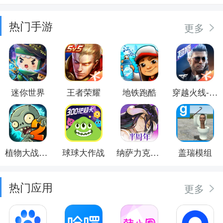
热门手游
更多
迷你世界
王者荣耀
地铁跑酷
穿越火线-枪战王者
植物大战僵尸2
球球大作战
纳萨力克之王
盖瑞模组
热门应用
更多