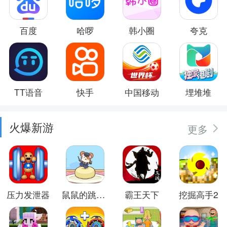
百度
哈啰
韩小圈
夸克
TT语音
快手
中国移动
埋堆堆
火爆新游
更多
压力发泄器
鼠鼠的跳跃冒险
霸王天下
挖掘高手2