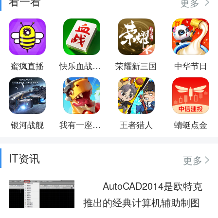
看一看
更多
蜜疯直播
快乐血战到底
荣耀新三国
中华节日
银河战舰
我有一座育龙岛
王者猎人
蜻蜓点金
IT资讯
更多
AutoCAD2014是欧特克
推出的经典计算机辅助制图