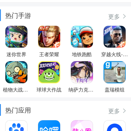
热门手游
更多
迷你世界
王者荣耀
地铁跑酷
穿越火线-枪战王者
植物大战僵尸2
球球大作战
纳萨力克之王
盖瑞模组
热门应用
更多