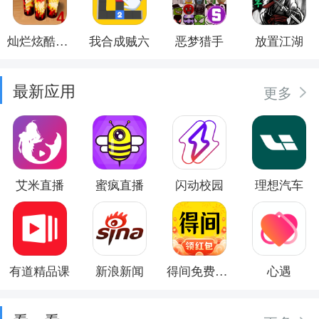
灿烂炫酷模拟器
我合成贼六
恶梦猎手
放置江湖
最新应用
更多
艾米直播
蜜疯直播
闪动校园
理想汽车
有道精品课
新浪新闻
得间免费小说
心遇