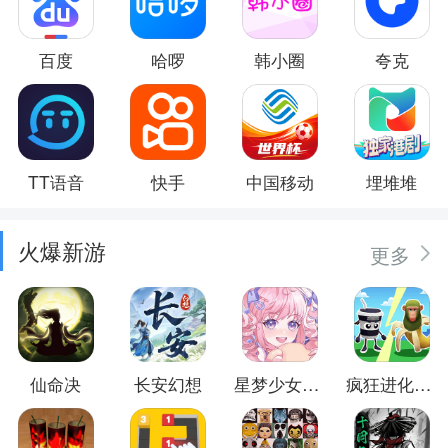
百度
哈啰
韩小圈
夸克
TT语音
快手
中国移动
埋堆堆
火爆新游
更多
仙命决
长安幻想
星梦少女换装
疯狂进化防卫战