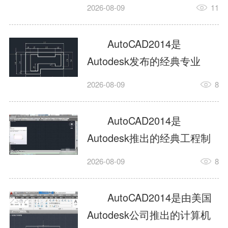
工具，主打稳定2D施工图绘
2026-08-09
11
制与轻量化三维建模，适配
建筑、机械、室内、市政多
AutoCAD2014是
行业工程设计。版本新增图
Autodesk发布的经典专业
纸标签页、实景地理地图、
CAD制图设计软件，是工程
2026-08-09
8
协同设计交流模块，优化命
设计领域使用率极高的老牌
令行智能纠错与图层批量管
绘图工具。软件专注精准二
AutoCAD2014是
理，支持Win8触屏操作、点
维绘图、图纸编辑、参数化
Autodesk推出的经典工程制
云扫描数据导入，兼容各类
设计及基础三维建模，广泛
图设计软件，主打高效精准
DWG图纸格式，文件互通...
2026-08-09
8
应用于建筑设计、机械制
的二维工程绘图与基础三维
造、土木工程、室内设计等
建模作业，适配建筑、机
AutoCAD2014是由美国
多个行业。软件优化绘图流
械、市政、室内设计等多行
Autodesk公司推出的计算机
畅度与文件兼容性，支持参
业场景。软件优化运行机制