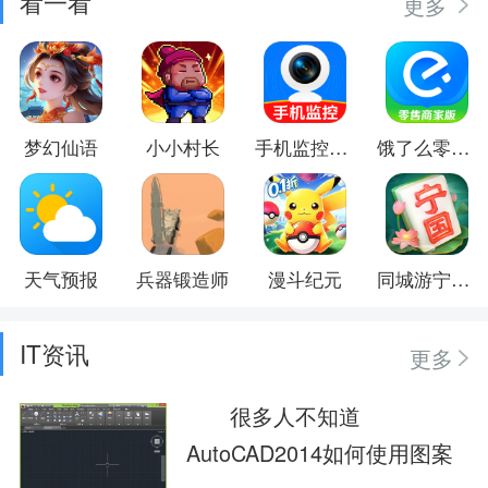
看一看
更多
梦幻仙语
小小村长
手机监控器远程看家
饿了么零售商家版
天气预报
兵器锻造师
漫斗纪元
同城游宁国麻将
IT资讯
更多
很多人不知道
AutoCAD2014如何使用图案