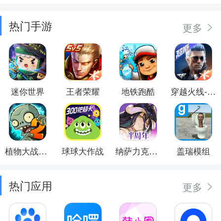
热门手游
更多
迷你世界
王者荣耀
地铁跑酷
穿越火线-枪战王者
植物大战僵尸2
球球大作战
纳萨力克之王
盖瑞模组
热门应用
更多