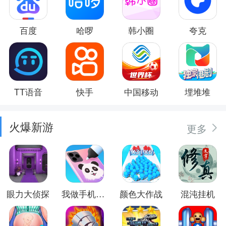
百度
哈啰
韩小圈
夸克
TT语音
快手
中国移动
埋堆堆
火爆新游
更多
眼力大侦探
我做手机壳特好看
颜色大作战
混沌挂机