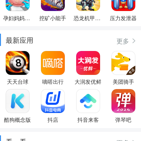
孕妇妈妈日记
挖矿小能手
恐龙机甲射手
压力发泄器
最新应用
更多
天天台球
嘀嗒出行
大润发优鲜
美团骑手
酷狗概念版
抖店
抖音来客
弹琴吧