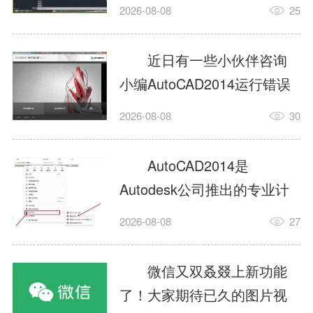
填充?今日为你们带来的文章
2026-08-08
25
是关于AutoCAD2014如何使
用图案填充的内容，还有不
近日有一些小伙伴咨询
清楚小伙伴和小编一起去学
小编AutoCAD2014运行错误
习一下吧。1.打开
怎么办?下面就为大家带来了
2026-08-08
30
AutoCAD2014这款软件，进
AutoCAD2014运行错误怎么
入AutoCAD2014的操作界
办的解决方法，有需要的小
AutoCAD2014是
面，如图所示：2.在该界面内
伙伴可以来了解了解哦。1.打
Autodesk公司推出的专业计
找到矩形选项，如图所示：3.
开控制面板，选择
算机辅助设计（CAD）软
点击矩...
2026-08-08
27
AutodeskAutoCAD2014。2.
件，广泛应用于机械、电
等AutodeskAutoCAD2014的
子、建筑、服装等多个工程
微信又双叒叕上新功能
安装程序加载完毕。3.选择添
与设计领域。作为行业标准
了！大家期待已久的图片视
加/...
工具之一，它提供了强大的